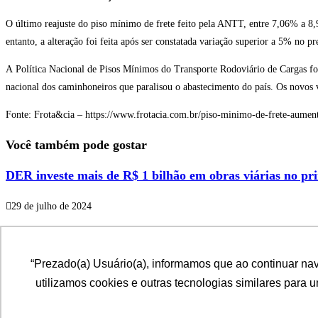
O último reajuste do piso mínimo de frete feito pela ANTT, entre 7,06% a 8
entanto, a alteração foi feita após ser constatada variação superior a 5% no pr
A Política Nacional de Pisos Mínimos do Transporte Rodoviário de Cargas fo
nacional dos caminhoneiros que paralisou o abastecimento do país. Os novos
Fonte: Frota&cia – https://www.frotacia.com.br/piso-minimo-de-frete-aumen
Você também pode gostar
DER investe mais de R$ 1 bilhão em obras viárias no pr
29 de julho de 2024
Em evento do TCU, CNT destaca a importância do invest
“Prezado(a) Usuário(a), informamos que ao continuar na
11 de setembro de 2024
utilizamos cookies e outras tecnologias similares para 
Governo Lula se divide sobre fatiamento da reforma trib