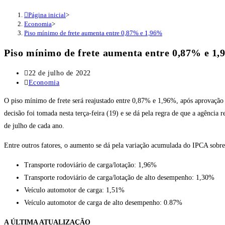
Página inicial
>
Economia
>
Piso mínimo de frete aumenta entre 0,87% e 1,96%
Piso mínimo de frete aumenta entre 0,87% e 1
Post
22 de julho de 2022
publicado:
Categoria
Economia
do
O piso mínimo de frete será reajustado entre 0,87% e 1,96%, após aprovação
post:
decisão foi tomada nesta terça-feira (19) e se dá pela regra de que a agência r
de julho de cada ano.
Entre outros fatores, o aumento se dá pela variação acumulada do IPCA sobre 
Transporte rodoviário de carga/lotação: 1,96%
Transporte rodoviário de carga/lotação de alto desempenho: 1,30%
Veículo automotor de carga: 1,51%
Veículo automotor de carga de alto desempenho: 0.87%
A ÚLTIMA ATUALIZAÇÃO