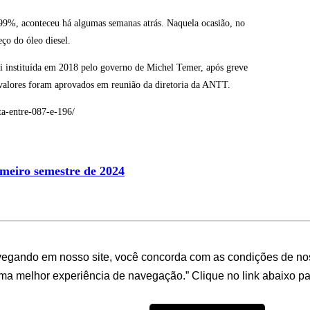
,99%, aconteceu há algumas semanas atrás. Naquela ocasião, no
eço do óleo diesel.
i instituída em 2018 pelo governo de Michel Temer, após greve
 valores foram aprovados em reunião da diretoria da ANTT.
ta-entre-087-e-196/
imeiro semestre de 2024
imento em infraestrutura de transporte
vegando em nosso site, você concorda com as condições de no
uma melhor experiência de navegação.” Clique no link abaixo par
utária