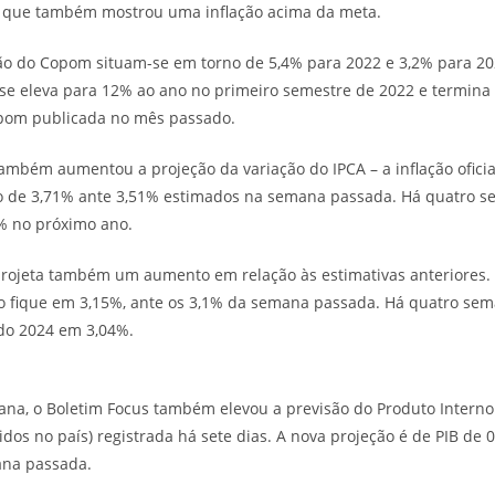
o, que também mostrou uma inflação acima da meta.
ção do Copom situam-se em torno de 5,4% para 2022 e 3,2% para 20
e se eleva para 12% ao ano no primeiro semestre de 2022 e termin
Copom publicada no mês passado.
ambém aumentou a projeção da variação do IPCA – a inflação oficial
ão de 3,71% ante 3,51% estimados na semana passada. Há quatro se
% no próximo ano.
rojeta também um aumento em relação às estimativas anteriores. 
ão fique em 3,15%, ante os 3,1% da semana passada. Há quatro sem
ndo 2024 em 3,04%.
na, o Boletim Focus também elevou a previsão do Produto Interno 
idos no país) registrada há sete dias. A nova projeção é de PIB de
ana passada.