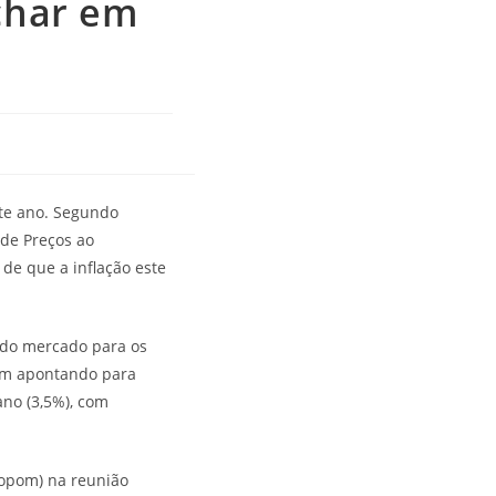
echar em
ste ano. Segundo
 de Preços ao
de que a inflação este
 do mercado para os
vam apontando para
no (3,5%), com
Copom) na reunião