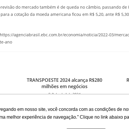
 previsão do mercado também é de queda no câmbio, passando de R
a para a cotação da moeda americana ficou em R$ 5,20, ante R$ 5,
– https://agenciabrasil.ebc.com.br/economia/noticia/2022-03/mercad
te-ano
TRANSPOESTE 2024 alcança R$280
R
milhões em negócios
8 de abril de 2024
vegando em nosso site, você concorda com as condições de no
uma melhor experiência de navegação.” Clique no link abaixo par