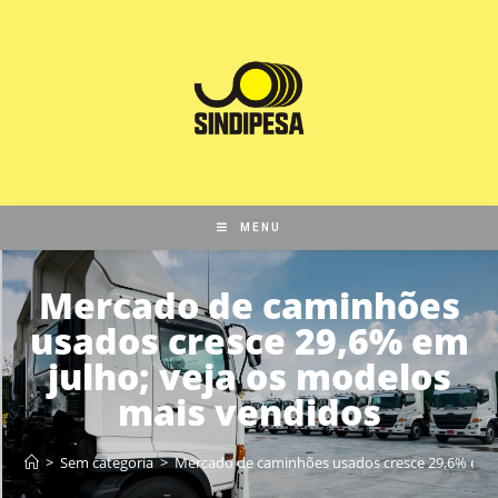
MENU
Mercado de caminhões
usados cresce 29,6% em
julho; veja os modelos
mais vendidos
>
Sem categoria
>
Mercado de caminhões usados cresce 29,6% em j