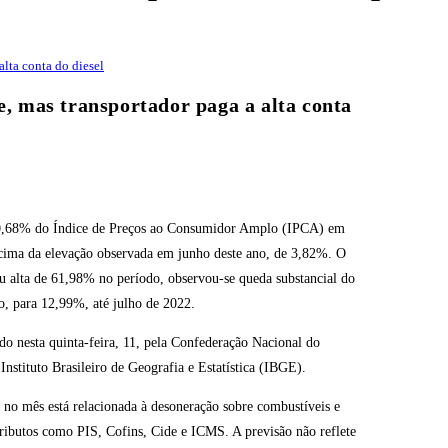
alta conta do diesel
e, mas transportador paga a alta conta
 de 0,68% do Índice de Preços ao Consumidor Amplo (IPCA) em
acima da elevação observada em junho deste ano, de 3,82%. O
 alta de 61,98% no período, observou-se queda substancial do
o, para 12,99%, até julho de 2022.
o nesta quinta-feira, 11, pela Confederação Nacional do
Instituto Brasileiro de Geografia e Estatística (IBGE).
no mês está relacionada à desoneração sobre combustíveis e
 tributos como PIS, Cofins, Cide e ICMS. A previsão não reflete