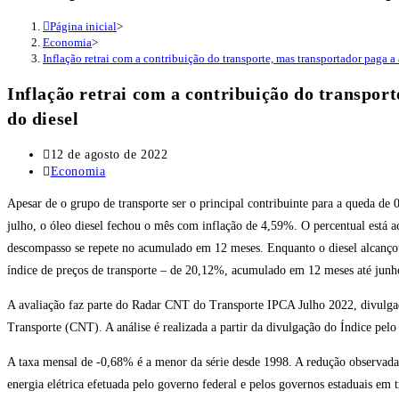
Página inicial
>
Economia
>
Inflação retrai com a contribuição do transporte, mas transportador paga a 
Inflação retrai com a contribuição do transport
do diesel
Post
12 de agosto de 2022
publicado:
Categoria
Economia
do
Apesar de o grupo de transporte ser o principal contribuinte para a queda
post:
julho, o óleo diesel fechou o mês com inflação de 4,59%. O percentual está 
descompasso se repete no acumulado em 12 meses. Enquanto o diesel alcançou
índice de preços de transporte – de 20,12%, acumulado em 12 meses até junh
A avaliação faz parte do Radar CNT do Transporte IPCA Julho 2022, divulgad
Transporte (CNT). A análise é realizada a partir da divulgação do Índice pelo 
A taxa mensal de -0,68% é a menor da série desde 1998. A redução observada 
energia elétrica efetuada pelo governo federal e pelos governos estaduais em