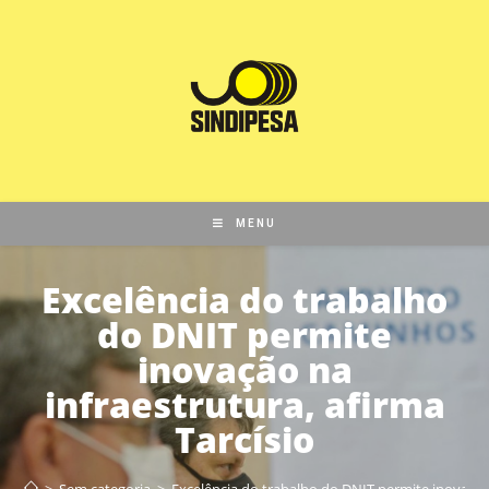
MENU
Excelência do trabalho
do DNIT permite
inovação na
infraestrutura, afirma
Tarcísio
>
Sem categoria
>
Excelência do trabalho do DNIT permite inovação 