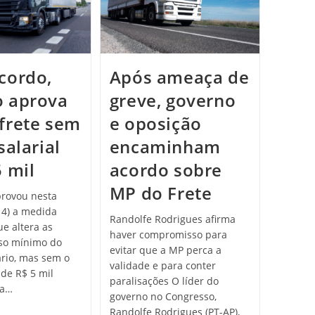
cordo,
Após ameaça de
 aprova
greve, governo
frete sem
e oposição
salarial
encaminham
5 mil
acordo sobre
MP do Frete
rovou nesta
(14) a medida
Randolfe Rodrigues afirma
ue altera as
haver compromisso para
iso mínimo do
evitar que a MP perca a
ário, mas sem o
validade e para conter
 de R$ 5 mil
paralisações O líder do
ra…
governo no Congresso,
Randolfe Rodrigues (PT-AP),