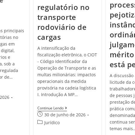
proces
regulatório no
pejoti
transporte
instân
rodoviário de
as principais
ordiná
cargas
tórias no
julgam
rgas em
A intensificação da
digital,
mérito
fiscalização eletrônica, o CIOT
ios e
- Código Identificador da
está p
a, sob a
Operação de Transporte e as
a regulada
multas milionárias: impactos
A discussão
or de…
operacionais da medida
licitude da 
provisória na cadeia logística
trabalhador
I. Introdução A MP…
de pessoas j
 2026
prestação de
Continue Lendo
prática co
30 de junho de 2026
denominada 
continua se
Jurídico
temas mais