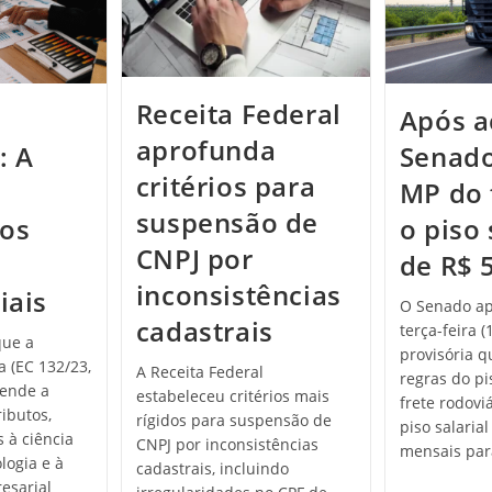
Receita Federal
Após a
aprofunda
: A
Senado
critérios para
MP do 
suspensão de
 os
o piso 
CNPJ por
de R$ 
inconsistências
iais
O Senado ap
cadastrais
terça-feira 
que a
provisória q
a (EC 132/23,
A Receita Federal
regras do p
cende a
estabeleceu critérios mais
frete rodovi
ributos,
rígidos para suspensão de
piso salarial
s à ciência
CNPJ por inconsistências
mensais pa
logia e à
cadastrais, incluindo
esarial