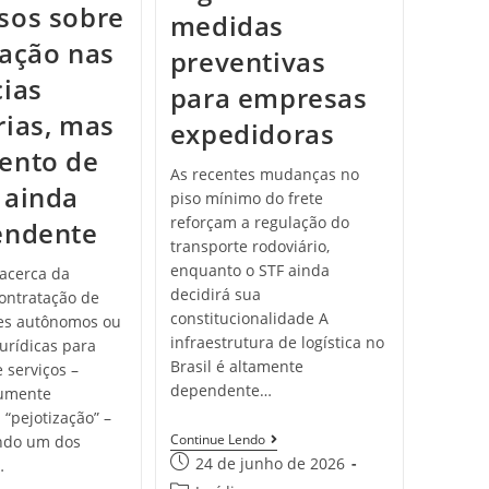
sos sobre
medidas
zação nas
preventivas
cias
para empresas
rias, mas
expedidoras
ento de
As recentes mudanças no
 ainda
piso mínimo do frete
reforçam a regulação do
endente
transporte rodoviário,
enquanto o STF ainda
 acerca da
decidirá sua
contratação de
constitucionalidade A
es autônomos ou
infraestrutura de logística no
urídicas para
Brasil é altamente
 serviços –
dependente…
mumente
“pejotização” –
Continue Lendo
ndo um dos
24 de junho de 2026
…