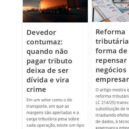
Reforma
Devedor
tributária
contumaz:
forma de
quando não
repensar
pagar tributo
negócios
deixa de ser
empresar
dívida e vira
crime
O artigo mostra 
reforma tributári
Em um setor como o de
LC 214/25) trans
transporte, em que as
substituição de t
margens são apertadas e a
irradiando efeito
carga tributária pesa sobre
de dados, à tecno
cada operação, existe um tipo
governança empr