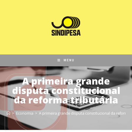
MENU
A primeira grande
disputa constitucional
da reforma tributária
>
Economia
>
A primeira grande disputa constitucional da reforma t