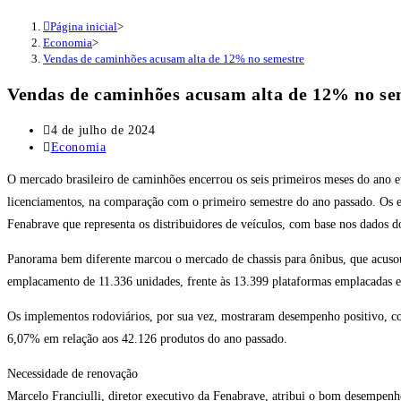
Página inicial
>
Economia
>
Vendas de caminhões acusam alta de 12% no semestre
Vendas de caminhões acusam alta de 12% no se
Post
4 de julho de 2024
publicado:
Categoria
Economia
do
O mercado brasileiro de caminhões encerrou os seis primeiros meses do ano
post:
licenciamentos, na comparação com o primeiro semestre do ano passado. Os
Fenabrave que representa os distribuidores de veículos, com base nos dados 
Panorama bem diferente marcou o mercado de chassis para ônibus, que acuso
emplacamento de 11.336 unidades, frente às 13.399 plataformas emplacadas 
Os implementos rodoviários, por sua vez, mostraram desempenho positivo, com
6,07% em relação aos 42.126 produtos do ano passado.
Necessidade de renovação
Marcelo Franciulli, diretor executivo da Fenabrave, atribui o bom desempen