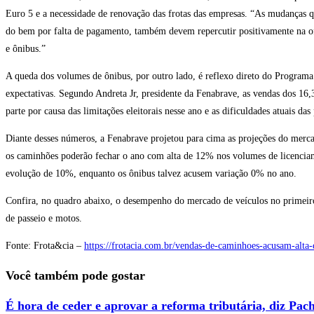
Euro 5 e a necessidade de renovação das frotas das empresas. “As mudanças 
do bem por falta de pagamento, também devem repercutir positivamente na of
e ônibus.”
A queda dos volumes de ônibus, por outro lado, é reflexo direto do Progra
expectativas. Segundo Andreta Jr, presidente da Fenabrave, as vendas dos 16
parte por causa das limitações eleitorais nesse ano e as dificuldades atuais d
Diante desses números, a Fenabrave projetou para cima as projeções do merca
os caminhões poderão fechar o ano com alta de 12% nos volumes de licenci
evolução de 10%, enquanto os ônibus talvez acusem variação 0% no ano.
Confira, no quadro abaixo, o desempenho do mercado de veículos no primeiro
de passeio e motos.
Fonte: Frota&cia –
https://frotacia.com.br/vendas-de-caminhoes-acusam-alta
Você também pode gostar
É hora de ceder e aprovar a reforma tributária, diz Pac