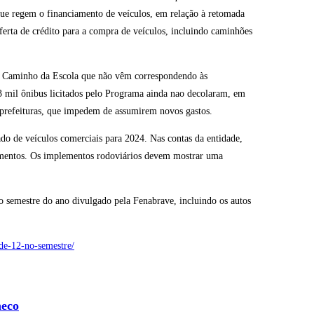
que regem o financiamento de veículos, em relação à retomada
erta de crédito para a compra de veículos, incluindo caminhões
ma Caminho da Escola que não vêm correspondendo às
,3 mil ônibus licitados pelo Programa ainda nao decolaram, em
as prefeituras, que impedem de assumirem novos gastos.
do de veículos comerciais para 2024. Nas contas da entidade,
amentos. Os implementos rodoviários devem mostrar uma
 semestre do ano divulgado pela Fenabrave, incluindo os autos
-de-12-no-semestre/
heco