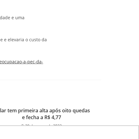
idade e uma
e e elevaria o custo da
eocupacao-a-pec-da-
lar tem primeira alta após oito quedas
e fecha a R$ 4,77
29 de março de 2022