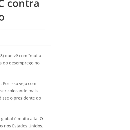
C contra
o
18) que vê com “muita
os do desemprego no
 Por isso vejo com
 ser colocando mais
disse o presidente do
global é muito alta. O
s nos Estados Unidos.