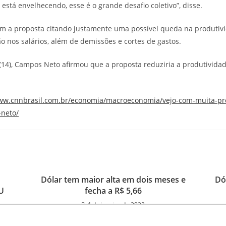
stá envelhecendo, esse é o grande desafio coletivo”, disse.
m a proposta citando justamente uma possível queda na produtiv
 nos salários, além de demissões e cortes de gastos.
 (14), Campos Neto afirmou que a proposta reduziria a produtividad
www.cnnbrasil.com.br/economia/macroeconomia/vejo-com-muita-pr
-neto/
Dólar tem maior alta em dois meses e
Dó
U
fecha a R$ 5,66
4 de janeiro de 2022