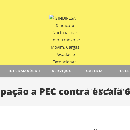
INFORMAÇÕES
SERVIÇOS
GALERIA
RECE
pação a PEC contra escala 
>
Economia
>
Vejo co