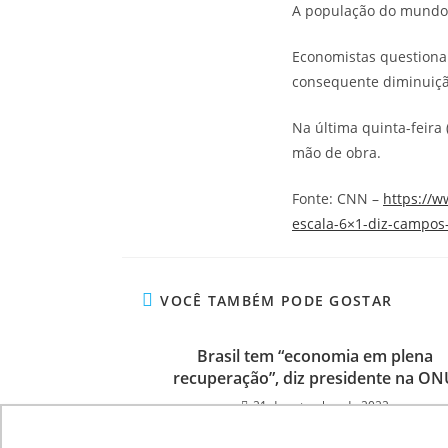
A população do mundo e
Economistas questiona
consequente diminuição
Na última quinta-feira
mão de obra.
Fonte: CNN –
https://
escala-6×1-diz-campos
VOCÊ TAMBÉM PODE GOSTAR
Brasil tem “economia em plena
recuperação”, diz presidente na ON
21 de setembro de 2022