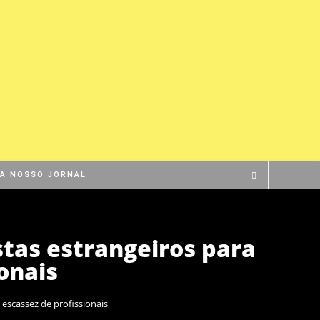
BA NOSSO JORNAL
tas estrangeiros para
onais
escassez de profissionais