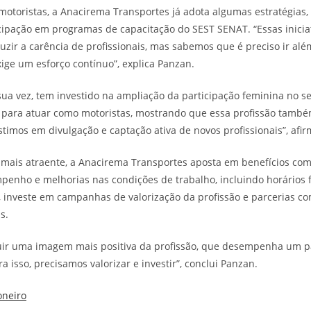
 motoristas, a Anacirema Transportes já adota algumas estratégias,
icipação em programas de capacitação do SEST SENAT. “Essas inicia
ir a carência de profissionais, mas sabemos que é preciso ir além.
xige um esforço contínuo”, explica Panzan.
 sua vez, tem investido na ampliação da participação feminina no se
 para atuar como motoristas, mostrando que essa profissão també
timos em divulgação e captação ativa de novos profissionais”, afir
o mais atraente, a Anacirema Transportes aposta em benefícios co
penho e melhorias nas condições de trabalho, incluindo horários fl
, investe em campanhas de valorização da profissão e parcerias co
s.
uir uma imagem mais positiva da profissão, que desempenha um pa
a isso, precisamos valorizar e investir”, conclui Panzan.
oneiro