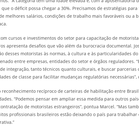
nos. “A categoria tem uma idade elevada e, com a aposentadoria d
e que o déficit possa chegar a 30%. Precisamos de estratégias para 
o de melhores salários, condições de trabalho mais favoráveis ou a
aca.
com cursos e investimentos do setor para capacitação de motorista
iros apresenta desafios que vão além da burocracia documental. Jo
o desses motoristas às normas, à cultura e às particularidades do
denado entre empresas, entidades do setor e órgãos reguladores.
e integração, tanto técnicos quanto culturais, e buscar parcerias 
ades de classe para facilitar mudanças regulatórias necessárias”,
 reconhecimento recíproco de carteiras de habilitação entre Brasil
idades. “Podemos pensar em ampliar essa medida para outros país
 contratação de motoristas estrangeiros”, pontua Marcel. “Mas t
tos profissionais brasileiros estão deixando o país para trabalhar
ativa.”