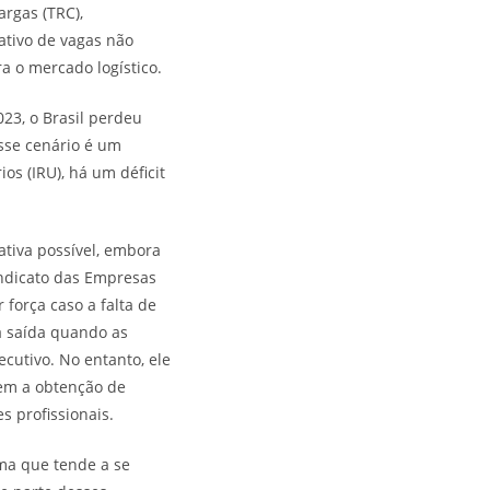
rgas (TRC),
ativo de vagas não
a o mercado logístico.
23, o Brasil perdeu
sse cenário é um
os (IRU), há um déficit
ativa possível, embora
indicato das Empresas
força caso a falta de
ma saída quando as
xecutivo. No entanto, ele
tem a obtenção de
s profissionais.
ema que tende a se