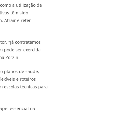
 como a utilização de
tivas têm sido
 Atrair e reter
tor. “Já contratamos
m pode ser exercida
ma Zorzin.
mo planos de saúde,
exíveis e roteiros
m escolas técnicas para
pel essencial na