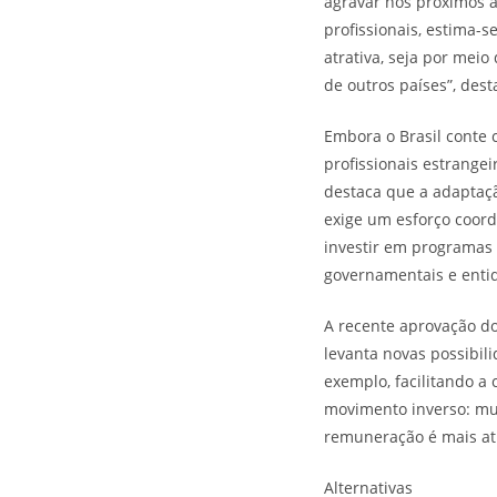
agravar nos próximos a
profissionais, estima-s
atrativa, seja por mei
de outros países”, dest
Embora o Brasil conte 
profissionais estrange
destaca que a adaptaçã
exige um esforço coor
investir em programas d
governamentais e entid
A recente aprovação do
levanta novas possibil
exemplo, facilitando a
movimento inverso: mui
remuneração é mais atr
Alternativas