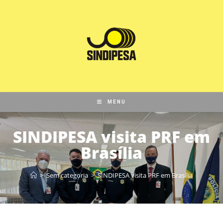
MENU
SINDIPESA visita PRF em
Brasília
>
Sem categoria
>
SINDIPESA visita PRF em Brasília