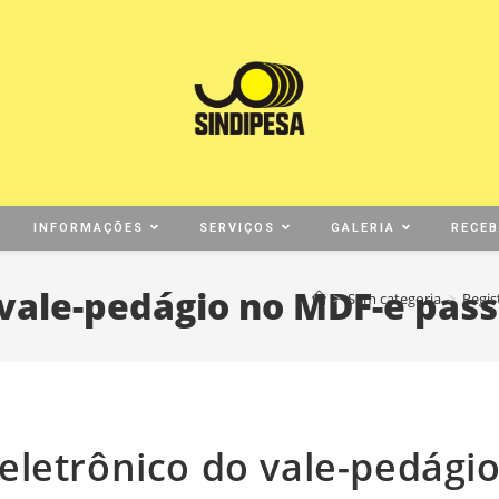
INFORMAÇÕES
SERVIÇOS
GALERIA
RECE
 vale-pedágio no MDF-e pass
>
Sem categoria
>
Regis
 eletrônico do vale-pedági