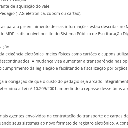
nte de aquisição do vale;
-Pedágio (TAG eletrônica, cupom ou cartão).
icas para o preenchimento dessas informações estão descritas no
o MDF-e, disponível no site do Sistema Público de Escrituração Digi
tação
 exigência eletrônica, meios físicos como cartões e cupons utili
 descontinuados. A mudança visa aumentar a transparência nas op
o cumprimento da legislação e facilitando a fiscalização por órgãos
 a obrigação de que o custo do pedágio seja arcado integralment
etermina a Lei nº 10.209/2001, impedindo o repasse desse ônus ao
ais agentes envolvidos na contratação do transporte de cargas d
uando seus sistemas ao novo formato de registro eletrônico. A co