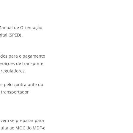
 Manual de Orientação
tal (SPED) .
zados para o pagamento
erações de transporte
 reguladores.
e pelo contratante do
 transportador
evem se preparar para
nsulta ao MOC do MDF-e