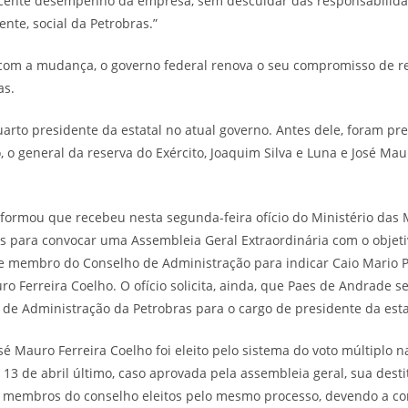
escente desempenho da empresa, sem descuidar das responsabilid
nte, social da Petrobras.”
, com a mudança, o governo federal renova o seu compromisso de r
as.
arto presidente da estatal no atual governo. Antes dele, foram pre
 o general da reserva do Exército, Joaquim Silva e Luna e José Mau
nformou que recebeu nesta segunda-feira ofício do Ministério das 
as para convocar uma Assembleia Geral Extraordinária com o objet
 de membro do Conselho de Administração para indicar Caio Mario
ro Ferreira Coelho. O ofício solicita, ainda, que Paes de Andrade s
 de Administração da Petrobras para o cargo de presidente da esta
sé Mauro Ferreira Coelho foi eleito pelo sistema do voto múltiplo 
13 de abril último, caso aprovada pela assembleia geral, sua desti
s membros do conselho eleitos pelo mesmo processo, devendo a co