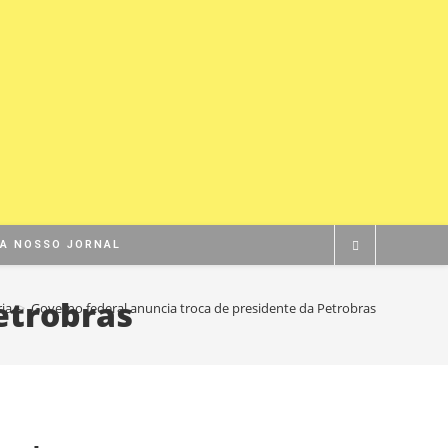
BA NOSSO JORNAL
etrobras
ia
>
Governo federal anuncia troca de presidente da Petrobras