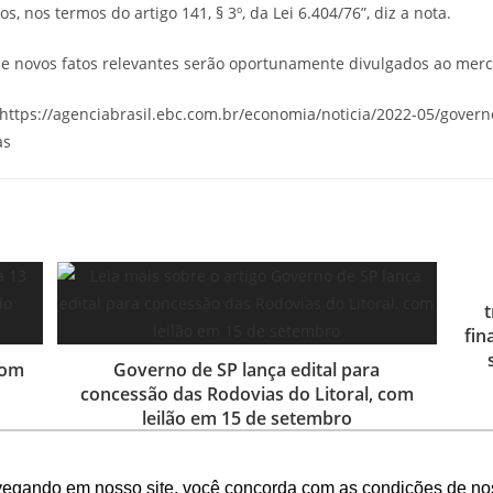
s, nos termos do artigo 141, § 3º, da Lei 6.404/76”, diz a nota.
ue novos fatos relevantes serão oportunamente divulgados ao mer
– https://agenciabrasil.ebc.com.br/economia/noticia/2022-05/govern
as
t
fin
com
Governo de SP lança edital para
concessão das Rodovias do Litoral, com
leilão em 15 de setembro
17 de maio de 2021
vegando em nosso site, você concorda com as condições de no