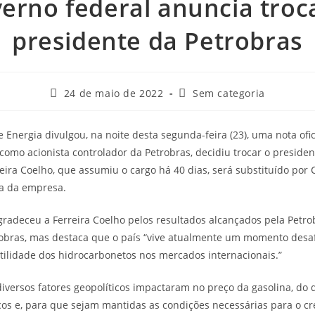
erno federal anuncia troc
presidente da Petrobras
Post
Categoria
24 de maio de 2022
Sem categoria
publicado:
do
post:
e Energia divulgou, na noite desta segunda-feira (23), uma nota of
 como acionista controlador da Petrobras, decidiu trocar o preside
reira Coelho, que assumiu o cargo há 40 dias, será substituído por 
a da empresa.
agradeceu a Ferreira Coelho pelos resultados alcançados pela Petr
robras, mas destaca que o país “vive atualmente um momento desaf
atilidade dos hidrocarbonetos nos mercados internacionais.”
iversos fatores geopolíticos impactaram no preço da gasolina, do d
os e, para que sejam mantidas as condições necessárias para o c