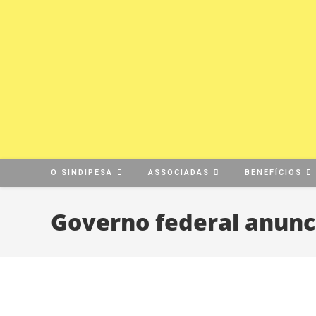
Ir
para
o
conteúdo
O SINDIPESA
ASSOCIADAS
BENEFÍCIOS
Governo federal anunci