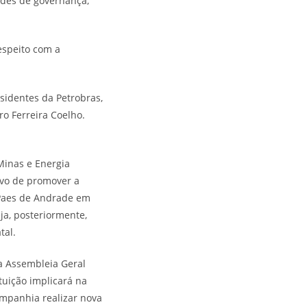
ades de governança,
espeito com a
sidentes da Petrobras,
ro Ferreira Coelho.
Minas e Energia
ivo de promover a
 Paes de Andrade em
eja, posteriormente,
tal.
na Assembleia Geral
tuição implicará na
mpanhia realizar nova