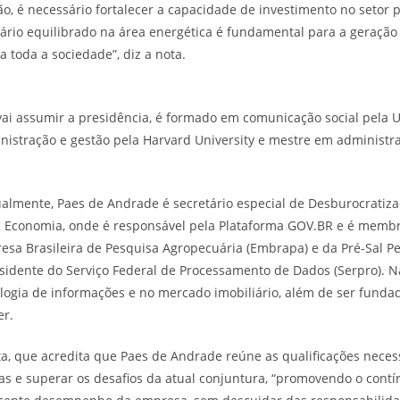
o, é necessário fortalecer a capacidade de investimento no setor p
ário equilibrado na área energética é fundamental para a geração
 toda a sociedade”, diz a nota.
ai assumir a presidência, é formado em comunicação social pela U
istração e gestão pela Harvard University e mestre em administr
ualmente, Paes de Andrade é secretário especial de Desburocratiz
da Economia, onde é responsável pela Plataforma GOV.BR e é memb
sa Brasileira de Pesquisa Agropecuária (Embrapa) e da Pré-Sal Pet
esidente do Serviço Federal de Processamento de Dados (Serpro). Na
logia de informações e no mercado imobiliário, além de ser funda
er.
ota, que acredita que Paes de Andrade reúne as qualificações neces
as e superar os desafios da atual conjuntura, “promovendo o con