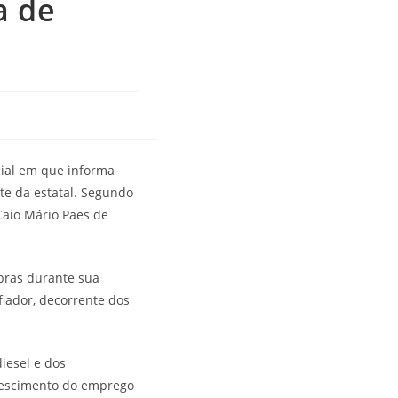
a de
icial em que informa
nte da estatal. Segundo
Caio Mário Paes de
obras durante sua
iador, decorrente dos
iesel e dos
rescimento do emprego