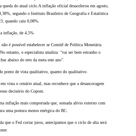
ueda do atual ciclo.A inflação oficial desacelerou em agosto,
,38%, segundo o Instituto Brasileiro de Geografia e Estatística
23, quando caiu 0,08%.
a inflação, de 4,5%.
não é possível estabelecer se Comitê de Política Monetária
 entanto, o especialista sinaliza: “vai ser bem estranho o
ar abaixo do teto da meta este ano”.
o ponto de vista qualitativo, quanto do qualitativo.
do em vista o cenário atual, mas reconhece que a desancoragem
ocesso decisório do Copom.
a uma inflação mais comportada que, somada alívio externo com
para uma postura menos enérgica do BC.
que o Fed cortar juros, antecipamos que o ciclo de alta será
nter.