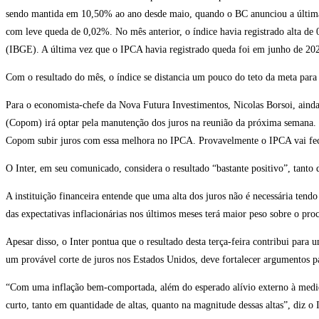
sendo mantida em 10,50% ao ano desde maio, quando o BC anunciou a última q
com leve queda de 0,02%. No mês anterior, o índice havia registrado alta de 0
(IBGE). A última vez que o IPCA havia registrado queda foi em junho de 20
Com o resultado do mês, o índice se distancia um pouco do teto da meta para 
Para o economista-chefe da Nova Futura Investimentos, Nicolas Borsoi, ainda 
(Copom) irá optar pela manutenção dos juros na reunião da próxima semana. No
Copom subir juros com essa melhora no IPCA. Provavelmente o IPCA vai fech
O Inter, em seu comunicado, considera o resultado “bastante positivo”, tanto d
A instituição financeira entende que uma alta dos juros não é necessária ten
das expectativas inflacionárias nos últimos meses terá maior peso sobre o pr
Apesar disso, o Inter pontua que o resultado desta terça-feira contribui par
um provável corte de juros nos Estados Unidos, deve fortalecer argumentos 
“Com uma inflação bem-comportada, além do esperado alívio externo à medida 
curto, tanto em quantidade de altas, quanto na magnitude dessas altas”, diz o I