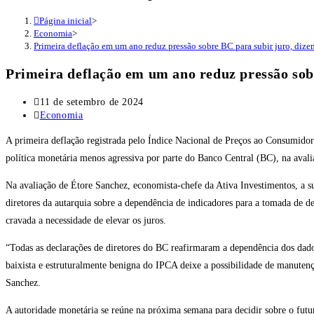
Página inicial
>
Economia
>
Primeira deflação em um ano reduz pressão sobre BC para subir juro, dize
Primeira deflação em um ano reduz pressão sobr
Post
11 de setembro de 2024
publicado:
Categoria
Economia
do
A primeira deflação registrada pelo Índice Nacional de Preços ao Consumi
post:
política monetária menos agressiva por parte do Banco Central (BC), na ava
Na avaliação de Étore Sanchez, economista-chefe da Ativa Investimentos, a s
diretores da autarquia sobre a dependência de indicadores para a tomada de d
cravada a necessidade de elevar os juros.
“Todas as declarações de diretores do BC reafirmaram a dependência dos dado
baixista e estruturalmente benigna do IPCA deixe a possibilidade de manuten
Sanchez.
A autoridade monetária se reúne na próxima semana para decidir sobre o futur