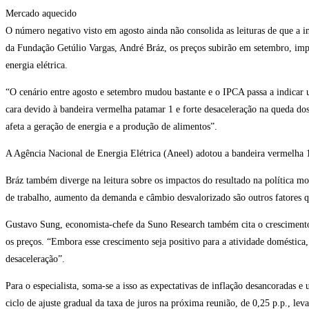
Mercado aquecido
O número negativo visto em agosto ainda não consolida as leituras de que a i
da Fundação Getúlio Vargas, André Bráz, os preços subirão em setembro, impa
energia elétrica.
“O cenário entre agosto e setembro mudou bastante e o IPCA passa a indicar 
cara devido à bandeira vermelha patamar 1 e forte desaceleração na queda dos
afeta a geração de energia e a produção de alimentos”.
A Agência Nacional de Energia Elétrica (Aneel) adotou a bandeira vermelha 1
Bráz também diverge na leitura sobre os impactos do resultado na política m
de trabalho, aumento da demanda e câmbio desvalorizado são outros fatores 
Gustavo Sung, economista-chefe da Suno Research também cita o crescimento
os preços. “Embora esse crescimento seja positivo para a atividade doméstica,
desaceleração”.
Para o especialista, soma-se a isso as expectativas de inflação desancoradas
ciclo de ajuste gradual da taxa de juros na próxima reunião, de 0,25 p.p., lev