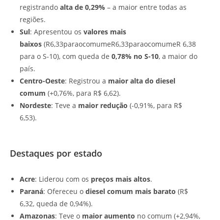
registrando
alta de 0,29%
– a maior entre todas as
regiões.
Sul
: Apresentou os
valores mais
baixos
(R6,33paraocomumeR6,33paraocomumeR 6,38
para o S-10), com queda de
0,78% no S-10
, a maior do
país.
Centro-Oeste
: Registrou a
maior alta do diesel
comum
(+0,76%, para R$ 6,62).
Nordeste
: Teve a
maior redução
(-0,91%, para R$
6,53).
Destaques por estado
Acre
: Liderou com os
preços mais altos
.
Paraná
: Ofereceu o
diesel comum mais barato
(R$
6,32, queda de 0,94%).
Amazonas
: Teve o
maior aumento
no comum (+2,94%,