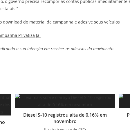
sso, o governo precisa recompor as contas públicas imediatamente e
estatais.”
 o download do material da campanha e adesive seus veículos
ampanha Privatiza Já!
ndicando a sua intenção em receber os adesivos do movimento.
Diesel S-10 registrou alta de 0,16% em
P
novembro
 no
2 de dezembro de 2025