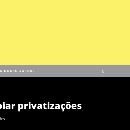
BA NOSSO JORNAL
ar privatizações
ões