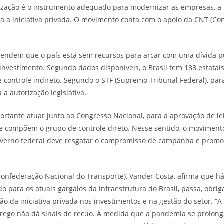
ização é o instrumento adequado para modernizar as empresas, a p
ra a iniciativa privada. O movimento conta com o apoio da CNT (C
tendem que o país está sem recursos para arcar com uma dívida pú
nvestimento. Segundo dados disponíveis, o Brasil tem 188 estatais
de controle indireto. Segundo o STF (Supremo Tribunal Federal), pa
 a autorização legislativa.
rtante atuar junto ao Congresso Nacional, para a aprovação de l
 compõem o grupo de controle direto. Nesse sentido, o movimento
overno federal deve resgatar o compromisso de campanha e promo
Confederação Nacional do Transporte), Vander Costa, afirma que 
o para os atuais gargalos da infraestrutura do Brasil, passa, obrig
o da iniciativa privada nos investimentos e na gestão do setor. “A 
rego não dá sinais de recuo. À medida que a pandemia se prolong