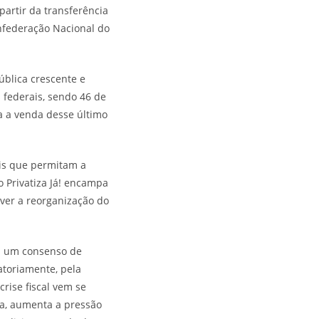
artir da transferência
onfederação Nacional do
blica crescente e
 federais, sendo 46 de
ra a venda desse último
eis que permitam a
 Privatiza Já! encampa
ver a reorganização do
há um consenso de
atoriamente, pela
crise fiscal vem se
a, aumenta a pressão