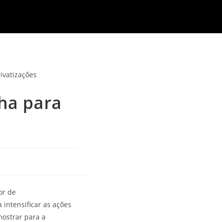
ha para
or de
 intensificar as ações
ostrar para a