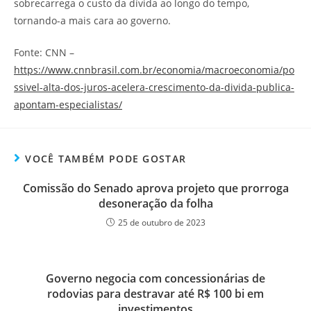
sobrecarrega o custo da dívida ao longo do tempo,
tornando-a mais cara ao governo.
Fonte: CNN –
https://www.cnnbrasil.com.br/economia/macroeconomia/po
ssivel-alta-dos-juros-acelera-crescimento-da-divida-publica-
apontam-especialistas/
VOCÊ TAMBÉM PODE GOSTAR
Comissão do Senado aprova projeto que prorroga
desoneração da folha
25 de outubro de 2023
Governo negocia com concessionárias de
rodovias para destravar até R$ 100 bi em
investimentos