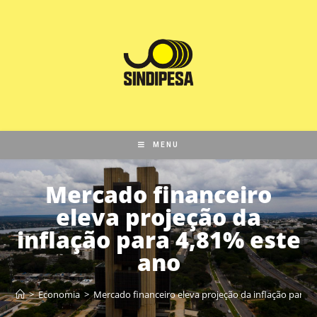
MENU
Mercado financeiro
eleva projeção da
inflação para 4,81% este
ano
>
Economia
>
Mercado financeiro eleva projeção da inflação para 