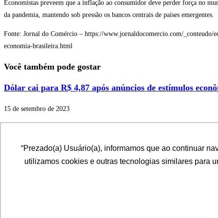
Economistas preveem que a inflação ao consumidor deve perder força no mund
da pandemia, mantendo sob pressão os bancos centrais de países emergentes.
Fonte: Jornal do Comércio – https://www.jornaldocomercio.com/_conteudo/ed
economia-brasileira.html
Você também pode gostar
Dólar cai para R$ 4,87 após anúncios de estímulos econ
15 de setembro de 2023
Preço médio do diesel inicia setembro ainda acima de R$
“Prezado(a) Usuário(a), informamos que ao continuar na
27 de setembro de 2024
utilizamos cookies e outras tecnologias similares para 
Dólar tem primeira alta após oito quedas e fecha a R$ 4,
29 de março de 2022
Desenvolvido por: ADINIZ Tecnologia