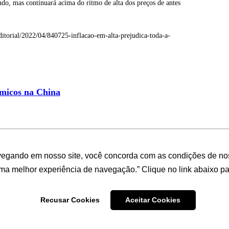
o, mas continuará acima do ritmo de alta dos preços de antes
itorial/2022/04/840725-inflacao-em-alta-prejudica-toda-a-
ômicos na China
 6, mas com tendência de estabilidade
vegando em nosso site, você concorda com as condições de no
uma melhor experiência de navegação.” Clique no link abaixo par
77
Recusar Cookies
Aceitar Cookies