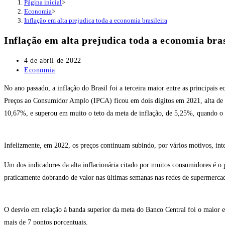
Página inicial
>
Economia
>
Inflação em alta prejudica toda a economia brasileira
Inflação em alta prejudica toda a economia bras
Post
4 de abril de 2022
publicado:
Categoria
Economia
do
No ano passado, a inflação do Brasil foi a terceira maior entre as principais 
post:
Preços ao Consumidor Amplo (IPCA) ficou em dois dígitos em 2021, alta d
10,67%, e superou em muito o teto da meta de inflação, de 5,25%, quando o 
Infelizmente, em 2022, os preços continuam subindo, por vários motivos, int
Um dos indicadores da alta inflacionária citado por muitos consumidores é o p
praticamente dobrando de valor nas últimas semanas nas redes de supermerca
O desvio em relação à banda superior da meta do Banco Central foi o maior 
mais de 7 pontos porcentuais.