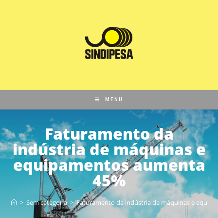
MENU
Faturamento da
indústria de máquinas e
equipamentos aumenta
45%
>
Sem categoria
>
Faturamento da indústria de máquinas e equi