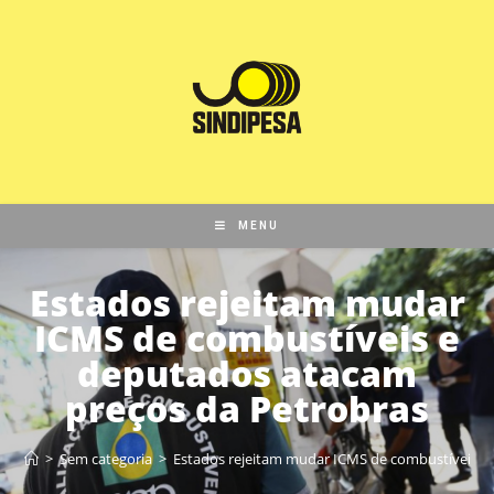
MENU
Estados rejeitam mudar
ICMS de combustíveis e
deputados atacam
preços da Petrobras
>
Sem categoria
>
Estados rejeitam mudar ICMS de combustíveis e