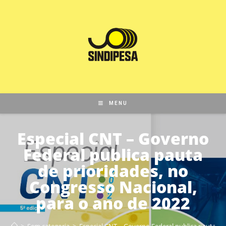
MENU
Especial CNT – Governo
Federal publica pauta
de prioridades, no
Congresso Nacional,
para o ano de 2022
>
Sem categoria
>
Especial CNT – Governo Federal publica pauta de