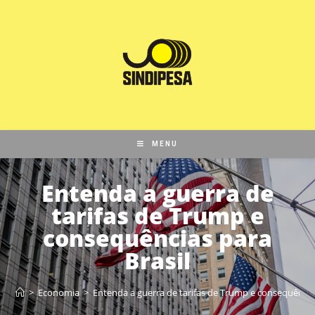
MENU
Entenda a guerra de
tarifas de Trump e
consequências para
Brasil
>
Economia
>
Entenda a guerra de tarifas de Trump e consequências