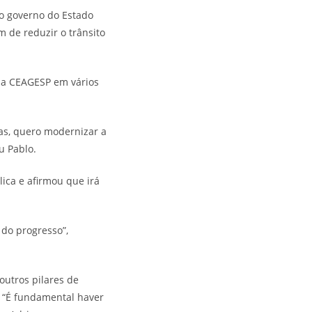
 o governo do Estado
m de reduzir o trânsito
r a CEAGESP em vários
ias, quero modernizar a
u Pablo.
ica e afirmou que irá
do progresso”,
utros pilares de
 “É fundamental haver