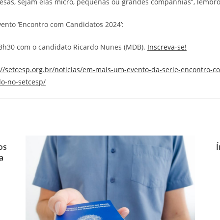
resas, sejam elas micro, pequenas ou grandes companhias”, lembro
vento ‘Encontro com Candidatos 2024’:
às 8h30 com o candidato Ricardo Nunes (MDB).
Inscreva-se!
://setcesp.org.br/noticias/em-mais-um-evento-da-serie-encontro-c
do-no-setcesp/
os
Í
a