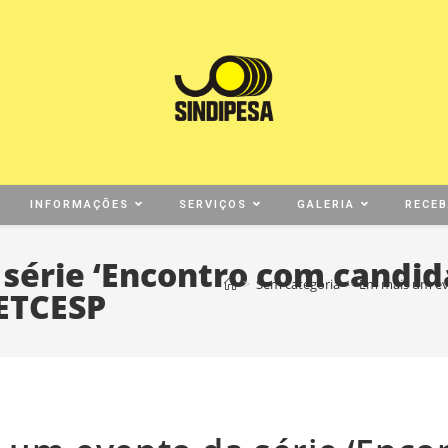
INFORMAÇÕES
SERVIÇOS
GALERIA
RECE
érie ‘Encontro com candida
>
Sem categoria
>
Em mais um eve
SETCESP