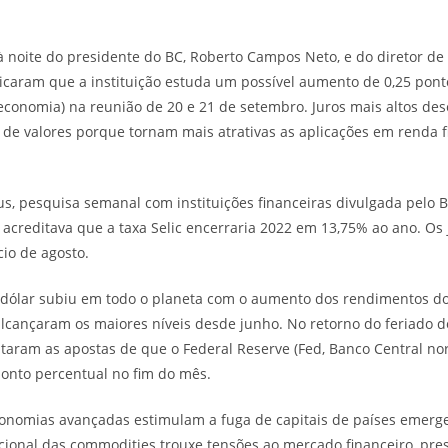
à noite do presidente do BC, Roberto Campos Neto, e do diretor de 
dicaram que a instituição estuda um possível aumento de 0,25 pont
a economia) na reunião de 20 e 21 de setembro. Juros mais altos de
 de valores porque tornam mais atrativas as aplicações em renda fi
s, pesquisa semanal com instituições financeiras divulgada pelo B
s acreditava que a taxa Selic encerraria 2022 em 13,75% ao ano. Os 
cio de agosto.
 dólar subiu em todo o planeta com o aumento dos rendimentos dos
lcançaram os maiores níveis desde junho. No retorno do feriado d
aram as apostas de que o Federal Reserve (Fed, Banco Central nor
ponto percentual no fim do mês.
onomias avançadas estimulam a fuga de capitais de países emerge
cional das commodities trouxe tensões ao mercado financeiro, pr