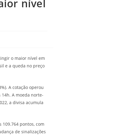
ior nível
ingir o maior nível em
sil e a queda no preço
63%). A cotação operou
s 14h. A moeda norte-
022, a divisa acumula
s 109.764 pontos, com
udança de sinalizações