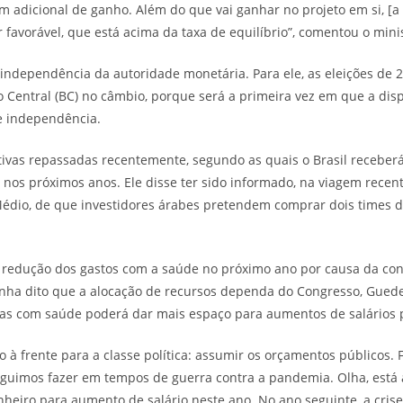
adicional de ganho. Além do que vai ganhar no projeto em si, [a
favorável, que está acima da taxa de equilíbrio”, comentou o minis
independência da autoridade monetária. Para ele, as eleições de 2
o Central (BC) no câmbio, porque será a primeira vez em que a dis
e independência.
ivas repassadas recentemente, segundo as quais o Brasil receber
 nos próximos anos. Ele disse ter sido informado, na viagem recent
édio, de que investidores árabes pretendem comprar dois times de
 redução dos gastos com a saúde no próximo ano por causa da c
enha dito que a alocação de recursos dependa do Congresso, Guede
as com saúde poderá dar mais espaço para aumentos de salários p
io à frente para a classe política: assumir os orçamentos públicos
guimos fazer em tempos de guerra contra a pandemia. Olha, está 
heiro para aumento de salário neste ano. No ano seguinte, a crise 