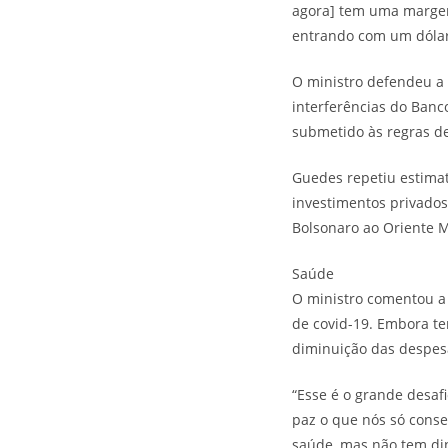
agora] tem uma margem 
entrando com um dólar 
O ministro defendeu a 
interferências do Banc
submetido às regras d
Guedes repetiu estimat
investimentos privados
Bolsonaro ao Oriente M
Saúde
O ministro comentou a
de covid-19. Embora t
diminuição das despes
“Esse é o grande desaf
paz o que nós só conse
saúde, mas não tem din