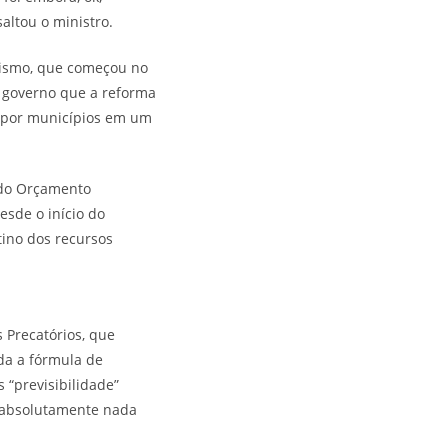
altou o ministro.
alismo, que começou no
o governo que a reforma
e por municípios em um
 do Orçamento
esde o início do
tino dos recursos
 Precatórios, que
uda a fórmula de
 “previsibilidade”
, absolutamente nada