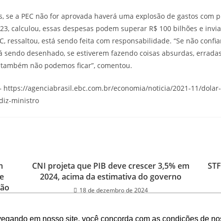
, se a PEC não for aprovada haverá uma explosão de gastos com p
23, calculou, essas despesas podem superar R$ 100 bilhões e invi
EC, ressaltou, está sendo feita com responsabilidade. “Se não conf
tá sendo desenhado, se estiverem fazendo coisas absurdas, errad
, também não podemos ficar”, comentou.
– https://agenciabrasil.ebc.com.br/economia/noticia/2021-11/dolar-
diz-ministro
m
CNI projeta que PIB deve crescer 3,5% em
STF
e
2024, acima da estimativa do governo
ção
18 de dezembro de 2024
vegando em nosso site, você concorda com as condições de no