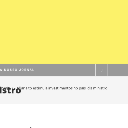
BA NOSSO JORNAL
istro
nomia
>
Dólar alto estimula investimentos no país, diz ministro