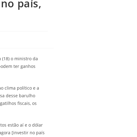
no país,
 (18) o ministro da
 podem ter ganhos
o clima político e a
usa desse barulho
atilhos fiscais, os
os estão aí e o dólar
gora [investir no país