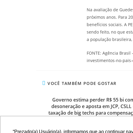
Na avaliação de Guedes
próximos anos. Para 20
benefícios sociais. A P
sendo feito, no que es
a população brasileira
FONTE: Agência Brasil 
investimentos-no-pais-
VOCÊ TAMBÉM PODE GOSTAR
Governo estima perder R$ 55 bi co
desoneração e aposta em JCP, CSLL 
taxação de big techs para compensa
3 de setembro de 2024
“Prezado(a) Usuário(a), informamos que ao continuar na