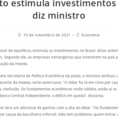
lto estimula investimentos 
diz ministro
19 de novembro de 2021
Economia
nível de equilíbrio, estimula os investimentos no Brasil, disse ontem
s. Segundo ele, as empresas estrangeiras que investirem no país
ização da moeda.
a Secretaria de Política Econômica da pasta, o ministro atribuiu a
 recente da moeda norte-americana. “O dólar foi lá em cima por ca
iga, confusão. Os fundamentos econômicos estão sólidos, estão aí os g
 Banco Central independente, o déficit em queda”, declarou.
dor terá um adicional de ganhos com a alta do dólar. “Os fundament
por causa da barulheira infernal. Não tem problema, quem entrar a