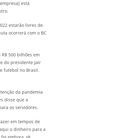
 empresa] está
tro.
022 estarão livres de
puta ocorrerá com o BC
á R$ 500 bilhões em
e do presidente Jair
 futebol no Brasil.
ontenção da pandemia
s disse que a
ara os servidores.
. Fazer em tempos de
aqui o dinheiro para a
foi embora, ok,