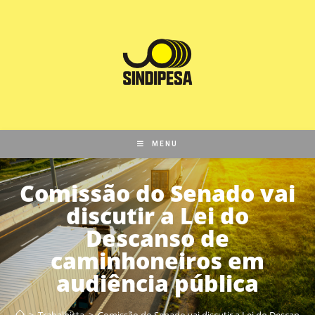
MENU
Comissão do Senado vai
discutir a Lei do
Descanso de
caminhoneiros em
audiência pública
>
Trabalhista
>
Comissão do Senado vai discutir a Lei do Descanso