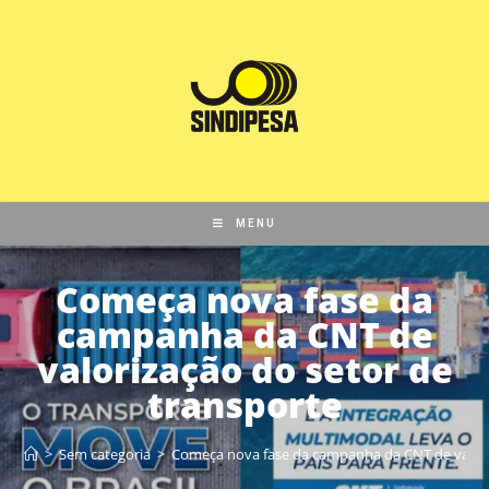
MENU
Começa nova fase da
campanha da CNT de
valorização do setor de
transporte
>
Sem categoria
>
Começa nova fase da campanha da CNT de valori