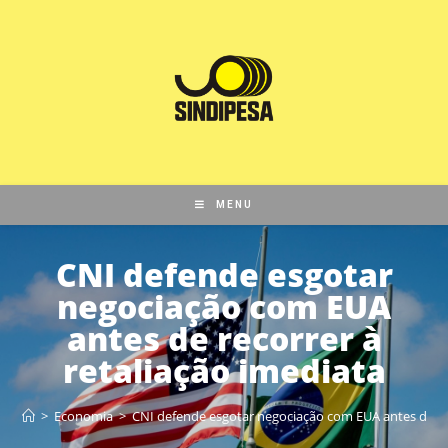
MENU
CNI defende esgotar
negociação com EUA
antes de recorrer à
retaliação imediata
>
Economia
>
CNI defende esgotar negociação com EUA antes de rec