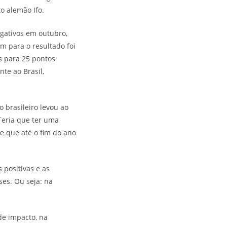
o alemão Ifo.
egativos em outubro,
m para o resultado foi
s para 25 pontos
te ao Brasil,
 brasileiro levou ao
“Teria que ter uma
ce que até o fim do ano
 positivas e as
ses. Ou seja: na
 de impacto, na