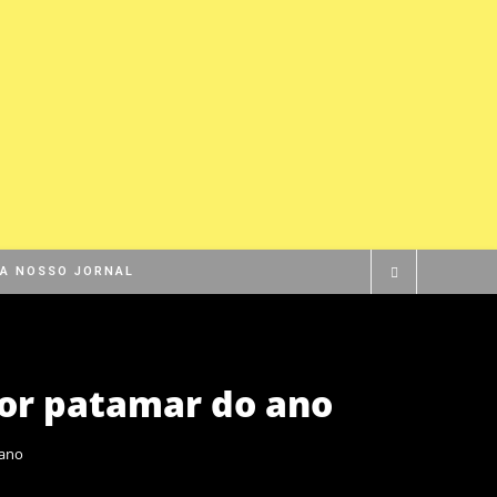
BA NOSSO JORNAL
ior patamar do ano
 ano