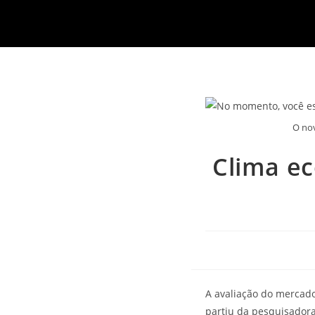
O nov
Clima e
A avaliação do mercado
partiu da pesquisadora