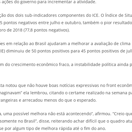
 ações do governo para incrementar a atividade.
ução dos dois sub-indicadores componentes do ICE. O Índice de Situ
5 pontos negativos entre julho e outubro, também o pior resultad
ro de 2018 (77,8 pontos negativos).
s em relação ao Brasil ajudaram a melhorar a avaliação de clima
(IE) diminuiu de 50 pontos positivos para 45 pontos positivos de ju
m do crescimento econômico fraco, a instabilidade política ainda 
sta notou que não houve boas notícias expressivas no front econômi
imaginavam” ela lembrou, citando o certame realizado na semana p
rangeiras e arrecadou menos do que o esperado.
, uma possível melhora não está acontecendo”, afirmou. “Creio q
somente no Brasil”, disse, reiterando achar difícil que o quadro at
e por algum tipo de melhora rápida até o fim do ano.