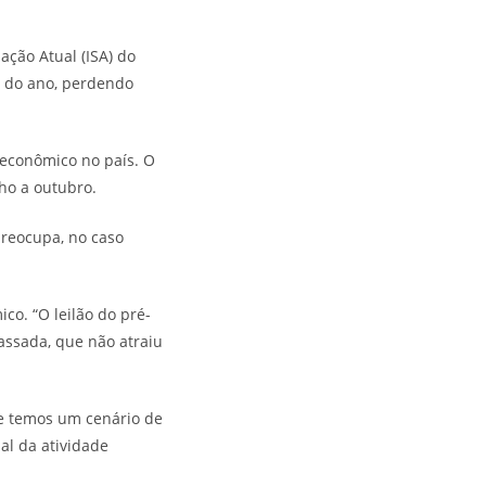
ação Atual (ISA) do
o do ano, perdendo
 econômico no país. O
lho a outubro.
preocupa, no caso
co. “O leilão do pré-
assada, que não atraiu
ue temos um cenário de
ual da atividade