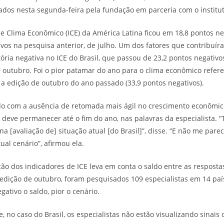
ados nesta segunda-feira pela fundação em parceria com o institut
de Clima Econômico (ICE) da América Latina ficou em 18,8 pontos n
ivos na pesquisa anterior, de julho. Um dos fatores que contribuíra
ória negativa no ICE do Brasil, que passou de 23,2 pontos negativo
e outubro. Foi o pior patamar do ano para o clima econômico referen
 edição de outubro do ano passado (33,9 pontos negativos).
o com a ausência de retomada mais ágil no crescimento econômico
o deve permanecer até o fim do ano, nas palavras da especialista. 
 [avaliação de] situação atual [do Brasil]”, disse. “E não me pare
ual cenário”, afirmou ela.
ão dos indicadores de ICE leva em conta o saldo entre as respostas
 edição de outubro, foram pesquisados 109 especialistas em 14 paí
gativo o saldo, pior o cenário.
 no caso do Brasil, os especialistas não estão visualizando sinais