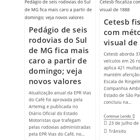
Cetesb fi
Pedágio de seis
com mét
rodovias do Sul
visual de
de MG fica mais
Cetesb aborda 37
caro a partir de
veículos em 26 ro
aplica 421 multa
domingo; veja
mantém aferição 
novos valores
Escala de Ringe
Companhia Ambi
Atualização anual da EPR Vias
Estado de São Pa
do Café foi aprovada pela
concluiu na…
Artemig e publicada no
Diário Oficial do Estado
Continue Lendo
Motoristas que trafegam
23 de julho de
pelas rodovias administradas
Trânsito
pela EPR Vias do Café, no…