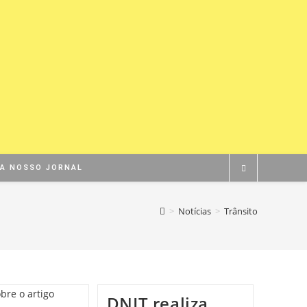
BA NOSSO JORNAL
>
Notícias
>
Trânsito
DNIT realiza