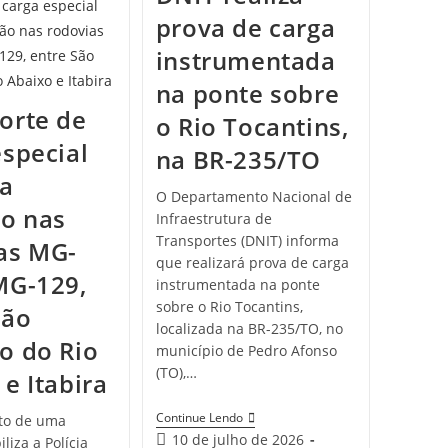
prova de carga
instrumentada
na ponte sobre
orte de
o Rio Tocantins,
especial
na BR-235/TO
a
O Departamento Nacional de
ão nas
Infraestrutura de
Transportes (DNIT) informa
as MG-
que realizará prova de carga
MG-129,
instrumentada na ponte
sobre o Rio Tocantins,
São
localizada na BR-235/TO, no
o do Rio
município de Pedro Afonso
(TO),…
e Itabira
Continue Lendo
to de uma
10 de julho de 2026
liza a Polícia