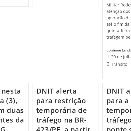
Militar Rodo
atenção dos 
operação de
até o fim d
quinta-feira
trafegam pe
Continue Lend
20 de jul
Trânsito
 nesta
DNIT alerta
DNIT a
a (3),
para restrição
para a 
em duas
temporária de
tempor
ntes da
tráfego na BR-
tráfeg
MG
423/PE, a partir
ponte 