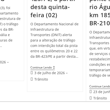
desta quinta-
rio Águ
3), foi
epartamento
feira (02)
km 185
aestrutura de
BR-21
) o tráfego
O Departamento Nacional de
s da BR-
Infraestrutura de
O Departame
ália e
Transportes (DNIT) alerta
Infraestrutu
turas de
para a alteração de tráfego
Transportes 
0…
com interdição total da pista
que, em vir
entre os quilômetros 20 e 22
de serviços 
da BR-423/PE a partir desta…
restabeleci
2026
condições es
Continue Lendo
temporariam
3 de julho de 2026
tráfego de v
Trânsito
Continue Lend
23 de jun
Trânsito