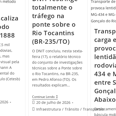
totalmente o
tráfego na
scaliza
ponte sobre o
odo
Transp
Rio Tocantins
 1888
carga 
(BR-235/TO)
,5 mil
provoc
dovias,
O DNIT concluiu, nesta sexta-
lentid
s, mas
feira (17), o relatório técnico
visual pela
do conjunto de investigações
rodovi
lmann A
técnicas sobre a Ponte sobre
434 e 
ental do
o Rio Tocantins, na BR-235,
ulo (Cetesb)
em Pedro Afonso (TO). Os
entre 
resultados explicam…
Gonçal
Continue Lendo
Abaixo 
 2026
20 de julho de 2026
Deslocamen
Infraestrutura
/
Trânsito
/
Transportes
báscula mobi