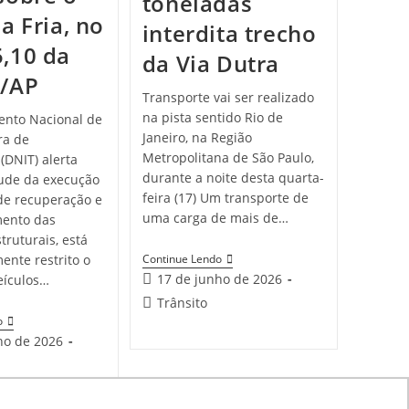
toneladas
a Fria, no
interdita trecho
,10 da
da Via Dutra
0/AP
Transporte vai ser realizado
na pista sentido Rio de
nto Nacional de
Janeiro, na Região
ra de
Metropolitana de São Paulo,
(DNIT) alerta
durante a noite desta quarta-
tude da execução
feira (17) Um transporte de
de recuperação e
uma carga de mais de…
mento das
truturais, está
ente restrito o
Continue Lendo
17 de junho de 2026
eículos…
Trânsito
o
ho de 2026