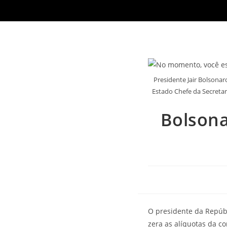
Presidente Jair Bolsona
Estado Chefe da Secretar
Bolsona
O presidente da Repúbl
zera as alíquotas da c