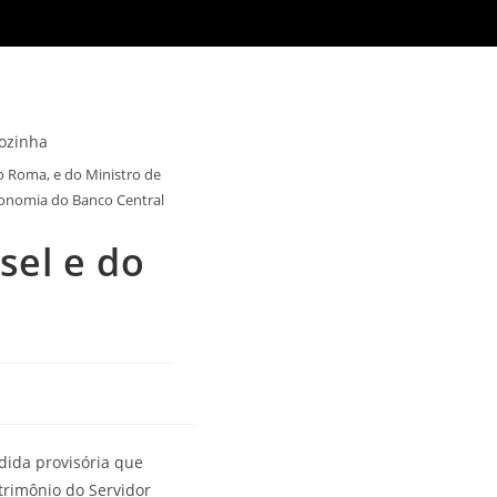
o Roma, e do Ministro de
utonomia do Banco Central
sel e do
dida provisória que
trimônio do Servidor