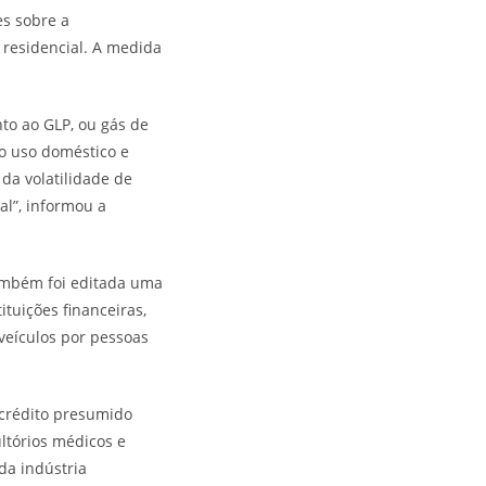
es sobre a
o residencial. A medida
to ao GLP, ou gás de
o uso doméstico e
da volatilidade de
al”, informou a
também foi editada uma
tuições financeiras,
 veículos por pessoas
 crédito presumido
ltórios médicos e
da indústria