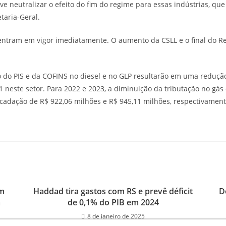
e neutralizar o efeito do fim do regime para essas indústrias, que 
taria-Geral.
 entram em vigor imediatamente. O aumento da CSLL e o final do R
do PIS e da COFINS no diesel e no GLP resultarão em uma redução
1 neste setor. Para 2022 e 2023, a diminuição da tributação no gás
adação de R$ 922,06 milhões e R$ 945,11 milhões, respectivamen
sil
am
Haddad tira gastos com RS e prevê déficit
D
a
de 0,1% do PIB em 2024
8 de janeiro de 2025