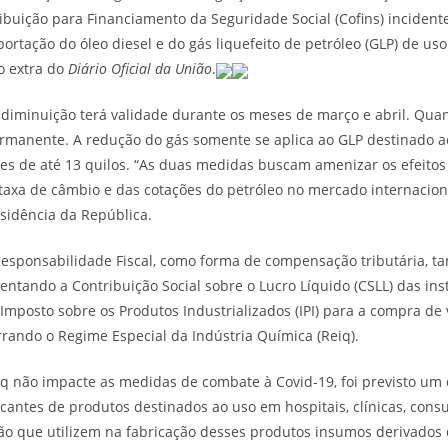
ribuição para Financiamento da Seguridade Social (Cofins) incident
ortação do óleo diesel e do gás liquefeito de petróleo (GLP) de us
o extra do
Diário Oficial da União
.
a diminuição terá validade durante os meses de março e abril. Quan
rmanente. A redução do gás somente se aplica ao GLP destinado a
s de até 13 quilos. “As duas medidas buscam amenizar os efeitos 
 taxa de câmbio e das cotações do petróleo no mercado internacion
esidência da República.
Responsabilidade Fiscal, como forma de compensação tributária, 
tando a Contribuição Social sobre o Lucro Líquido (CSLL) das insti
 Imposto sobre os Produtos Industrializados (IPI) para a compra de
rrando o Regime Especial da Indústria Química (Reiq).
eiq não impacte as medidas de combate à Covid-19, foi previsto um
cantes de produtos destinados ao uso em hospitais, clínicas, consu
o que utilizem na fabricação desses produtos insumos derivados 