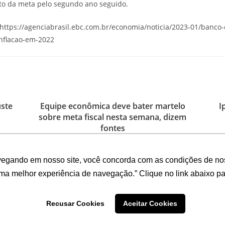
teto da meta pelo segundo ano seguido.
– https://agenciabrasil.ebc.com.br/economia/noticia/2023-01/banco
inflacao-em-2022
uste
Equipe econômica deve bater martelo
I
sobre meta fiscal nesta semana, dizem
fontes
9 de abril de 2024
vegando em nosso site, você concorda com as condições de no
uma melhor experiência de navegação.” Clique no link abaixo par
Recusar Cookies
Aceitar Cookies
Desenvolvido por: ADINIZ Tecnologia