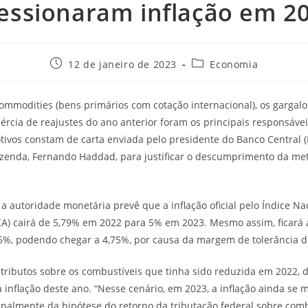
essionaram inflação em 2
12 de janeiro de 2023
Economia
mmodities (bens primários com cotação internacional), os gargalo
nércia de reajustes do ano anterior foram os principais responsáve
ivos constam de carta enviada pelo presidente do Banco Central 
azenda, Fernando Haddad, para justificar o descumprimento da met
 autoridade monetária prevê que a inflação oficial pelo Índice Na
A) cairá de 5,79% em 2022 para 5% em 2023. Mesmo assim, ficará
25%, podendo chegar a 4,75%, por causa da margem de tolerância d
 tributos sobre os combustíveis que tinha sido reduzida em 2022, 
a inflação deste ano. “Nesse cenário, em 2023, a inflação ainda se
ipalmente da hipótese do retorno da tributação federal sobre com