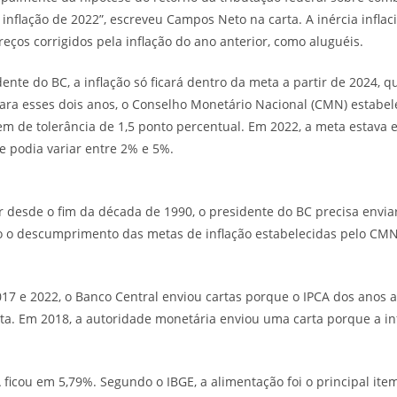
a inflação de 2022”, escreveu Campos Neto na carta. A inércia infla
reços corrigidos pela inflação do ano anterior, como aluguéis.
ente do BC, a inflação só ficará dentro da meta a partir de 2024, 
Para esses dois anos, o Conselho Monetário Nacional (CMN) estab
em de tolerância de 1,5 ponto percentual. Em 2022, a meta estava
e podia variar entre 2% e 5%.
or desde o fim da década de 1990, o presidente do BC precisa envia
o o descumprimento das metas de inflação estabelecidas pelo CMN.
017 e 2022, o Banco Central enviou cartas porque o IPCA dos anos a
ta. Em 2018, a autoridade monetária enviou uma carta porque a inf
 ficou em 5,79%. Segundo o IBGE, a alimentação foi o principal ite