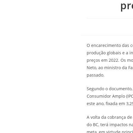
pr
O encarecimento das co
produção globais e a i
preços em 2022. Os mot
Neto, ao ministro da F
passado.
Segundo o documento, a
Consumidor Amplo (IPC
este ano, fixada em 3,
A volta da cobrança de
do BC, terá impactos n
meta, em virtude princ