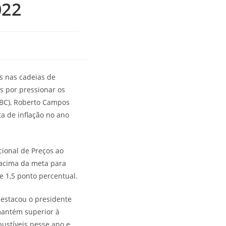
022
s nas cadeias de
is por pressionar os
(BC), Roberto Campos
a de inflação no ano
cional de Preços ao
 acima da meta para
e 1,5 ponto percentual.
destacou o presidente
 mantém superior à
bustíveis nesse ano e