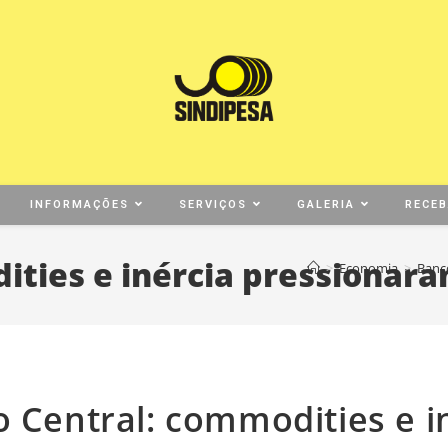
INFORMAÇÕES
SERVIÇOS
GALERIA
RECE
ities e inércia pressionara
>
Economia
>
Banco
 Central: commodities e i