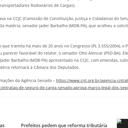
Transportadores Rodoviários de Cargas).
va na CCJC (Comissão de Constituição, Justiça e Cidadania) do Sen
da matéria, senador Jader Barbalho (MDB-PA), que acolheu a solici
que tramita há mais de 20 anos no Congresso (PL 3.555/2004), o 
parecer favorável do relator, o senador Otto Alencar (PSD-BA). Ele
 Jader Barbalho (MDB-PA) apresentado na CCJC, com emendas, subs
atéria retornará à Câmara dos Deputados.
rmações da Agência Senado –
https://www.cnt.org.br/agencia-cnt/a
-contratao-de-seguro-de-carga-senado-aprova-marco-legal-dos-seg
as
Prefeitos pedem que reforma tributária