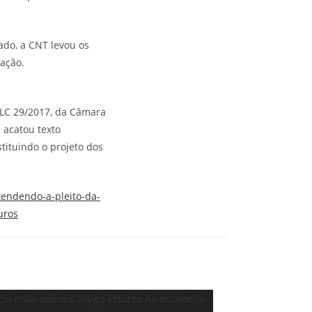
ado, a CNT levou os
tação.
PLC 29/2017, da Câmara
 acatou texto
tituindo o projeto dos
tendendo-a-pleito-da-
uros