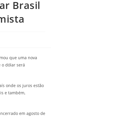
ar Brasil
mista
afirmou que uma nova
 o dólar será
aís onde os juros estão
ais e também,
 encerrado em agosto de