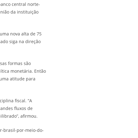
banco central norte-
nião da instituição
 uma nova alta de 75
cado siga na direção
ssas formas são
ítica monetária. Então
lguma atitude para
iplina fiscal. “A
randes fluxos de
ilibrado”, afirmou.
r-brasil-por-meio-do-