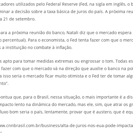
adores utilizados pelo Federal Reserve (Fed, na sigla em inglês, o 
inar a decisão sobre a taxa básica de juros do país. A próxima reu
a 21 de setembro.
para a próxima reunião do banco, Natali diz que o mercado espera
o percentual). Para o economista, o Fed tenta fazer com que o mer
 a instituição no combate à inflação.
is apto para tomar medidas extremas ou engrossar o tom. Todas e
 fazer com que o mercado vá na direção que auxilie o banco na pol
a isso seria o mercado ficar muito otimista e o Fed ter de tomar a
nto”.
pontua que, para o Brasil, nessa situação, o mais importante é a disc
impacto lento na dinâmica do mercado, mas ele, sim, que atrai os g
 fluxo bom seria o país, lentamente, provar que é austero, que é equ
ww.cnnbrasil.com.br/business/alta-de-juros-nos-eua-pode-impacta
/