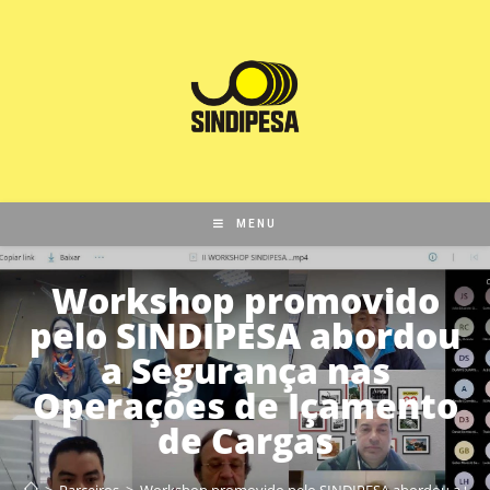
MENU
Workshop promovido
pelo SINDIPESA abordou
a Segurança nas
Operações de Içamento
de Cargas
>
Parceiros
>
Workshop promovido pelo SINDIPESA abordou a Segu