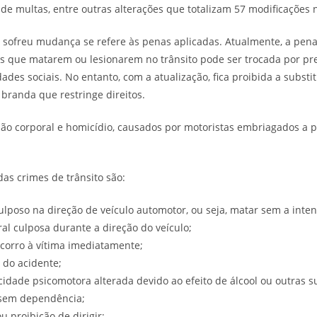
de multas, entre outras alterações que totalizam 57 modificações n
ofreu mudança se refere às penas aplicadas. Atualmente, a pena
 que matarem ou lesionarem no trânsito pode ser trocada por pre
ades sociais. No entanto, com a atualização, fica proibida a substi
branda que restringe direitos.
são corporal e homicídio, causados por motoristas embriagados a 
das crimes de trânsito são:
ulposo na direção de veículo automotor, ou seja, matar sem a inten
ral culposa durante a direção do veículo;
ocorro à vítima imediatamente;
l do acidente;
cidade psicomotora alterada devido ao efeito de álcool ou outras 
usem dependência;
u proibição de dirigir;