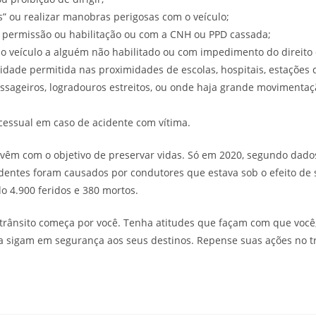
s” ou realizar manobras perigosas com o veículo;
a permissão ou habilitação ou com a CNH ou PPD cassada;
do veículo a alguém não habilitado ou com impedimento do direito d
cidade permitida nas proximidades de escolas, hospitais, estaçõe
sageiros, logradouros estreitos, ou onde haja grande movimentaç
essual em caso de acidente com vítima.
vêm com o objetivo de preservar vidas. Só em 2020, segundo dados
cidentes foram causados por condutores que estava sob o efeito de 
o 4.900 feridos e 380 mortos.
trânsito começa por você. Tenha atitudes que façam com que você, 
a sigam em segurança aos seus destinos. Repense suas ações no trâ