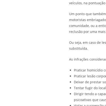
veículos, na pontuação 
Um ponto que também s
motoristas embriagados
comunidade, ou a entid
reclusão por uma mais 
Ou seja, em caso de le
substituída.
As infrações considera
Praticar homicídio c
Praticar lesão corpo
Deixar de prestar s
Tentar fugir do loca
Dirigir tendo a capa
psicoativas que ca
Violar a suspensão o