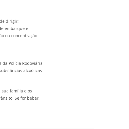
e dirigir;
s de embarque e
ão ou concentração
 da Polícia Rodoviária
substâncias alcoólicas
sua família e os
nsito. Se for beber,