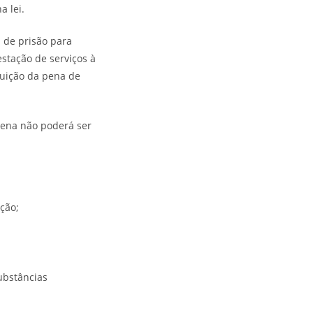
a lei.
 de prisão para
stação de serviços à
tuição da pena de
pena não poderá ser
ção;
substâncias