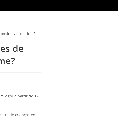
ões de
ime?
m vigor a partir de 12
porte de crianças em