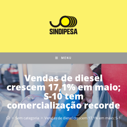
MENU
Vendas de diesel
crescem 17,1% em maio;
S-10 tem
comercialização recorde
>
Sem categoria
>
Vendas de diesel crescem 17,1% em maio; S-10 t