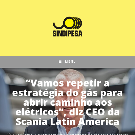
MENU
“Vamos repetir a
estratégia do gás para
abrir caminho aos
elétricos”, diz CEO da
Scania Latin America
>
Indústria
>
“Vamos repetir a estratégia do gás para abrir caminho 