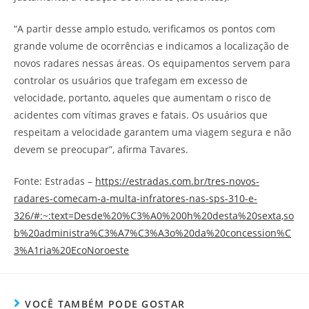
“A partir desse amplo estudo, verificamos os pontos com
grande volume de ocorrências e indicamos a localização de
novos radares nessas áreas. Os equipamentos servem para
controlar os usuários que trafegam em excesso de
velocidade, portanto, aqueles que aumentam o risco de
acidentes com vítimas graves e fatais. Os usuários que
respeitam a velocidade garantem uma viagem segura e não
devem se preocupar”, afirma Tavares.
Fonte: Estradas –
https://estradas.com.br/tres-novos-
radares-comecam-a-multa-infratores-nas-sps-310-e-
326/#:~:text=Desde%20%C3%A0%200h%20desta%20sexta,so
b%20administra%C3%A7%C3%A3o%20da%20concession%C
3%A1ria%20EcoNoroeste
VOCÊ TAMBÉM PODE GOSTAR