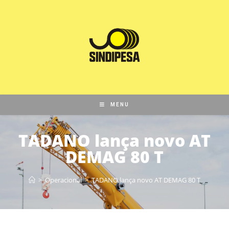
MENU
TADANO lança novo AT
DEMAG 80 T
>
Operacional
>
TADANO lança novo AT DEMAG 80 T