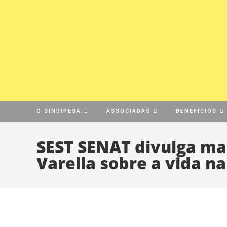
Ir
para
o
conteúdo
O SINDIPESA
ASSOCIADAS
BENEFÍCIOS
SEST SENAT divulga ma
Varella sobre a vida n