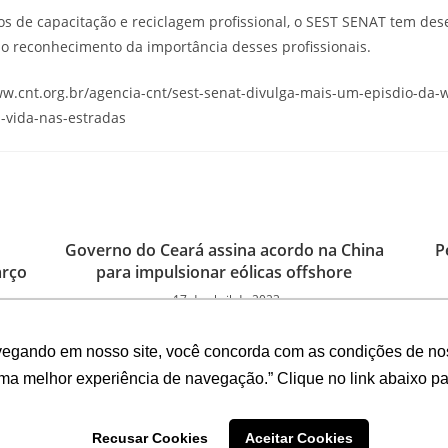
os de capacitação e reciclagem profissional, o SEST SENAT tem des
ao reconhecimento da importância desses profissionais.
ww.cnt.org.br/agencia-cnt/sest-senat-divulga-mais-um-episdio-da-
a-vida-nas-estradas
Governo do Ceará assina acordo na China
P
arço
para impulsionar eólicas offshore
17 de abril de 2023
vegando em nosso site, você concorda com as condições de no
uma melhor experiência de navegação.” Clique no link abaixo par
Recusar Cookies
Aceitar Cookies