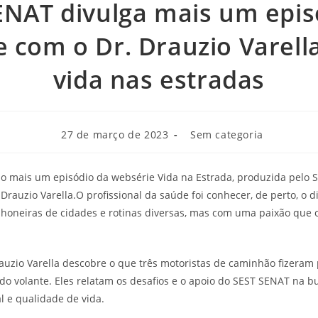
ENAT divulga mais um epis
 com o Dr. Drauzio Varell
vida nas estradas
Post
Categoria
27 de março de 2023
Sem categoria
publicado:
do
post:
do mais um episódio da websérie Vida na Estrada, produzida pelo
rauzio Varella.O profissional da saúde foi conhecer, de perto, o di
oneiras de cidades e rotinas diversas, mas com uma paixão que o
rauzio Varella descobre o que três motoristas de caminhão fizeram
 do volante. Eles relatam os desafios e o apoio do SEST SENAT na b
al e qualidade de vida.