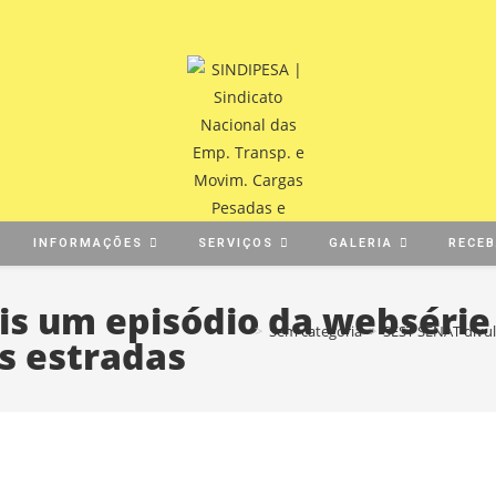
INFORMAÇÕES
SERVIÇOS
GALERIA
RECE
is um episódio da websérie 
>
Sem categoria
>
SEST SENAT divul
as estradas