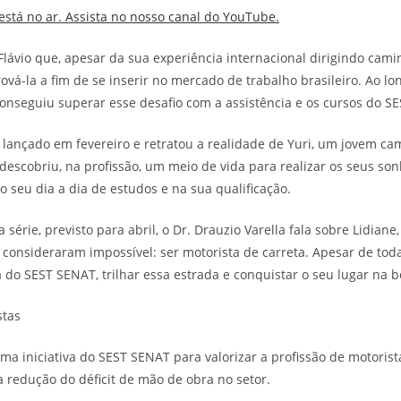
está no ar. Assista no nosso canal do YouTube.
 Flávio que, apesar da sua experiência internacional dirigindo cami
vá-la a fim de se inserir no mercado de trabalho brasileiro. Ao lon
onseguiu superar esse desafio com a assistência e os cursos do S
i lançado em fevereiro e retratou a realidade de Yuri, um jovem ca
e descobriu, na profissão, um meio de vida para realizar os seus so
 seu dia a dia de estudos e na sua qualificação.
a série, previsto para abril, o Dr. Drauzio Varella fala sobre Lidia
consideraram impossível: ser motorista de carreta. Apesar de todas
 do SEST SENAT, trilhar essa estrada e conquistar o seu lugar na 
stas
a iniciativa do SEST SENAT para valorizar a profissão de motorista
a redução do déficit de mão de obra no setor.