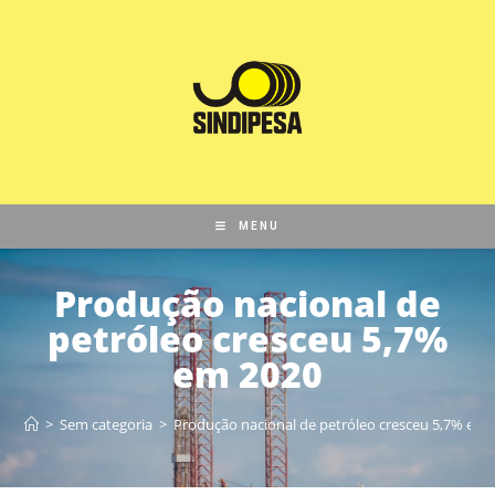
MENU
Produção nacional de
petróleo cresceu 5,7%
em 2020
>
Sem categoria
>
Produção nacional de petróleo cresceu 5,7% em 