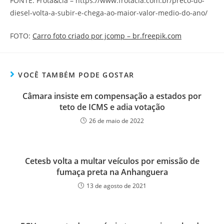
FONTE: Frota&cia – https://www.frotacia.com.br/preco-do-
diesel-volta-a-subir-e-chega-ao-maior-valor-medio-do-ano/
FOTO:
Carro foto criado por jcomp – br.freepik.com
VOCÊ TAMBÉM PODE GOSTAR
Câmara insiste em compensação a estados por
teto de ICMS e adia votação
26 de maio de 2022
Cetesb volta a multar veículos por emissão de
fumaça preta na Anhanguera
13 de agosto de 2021