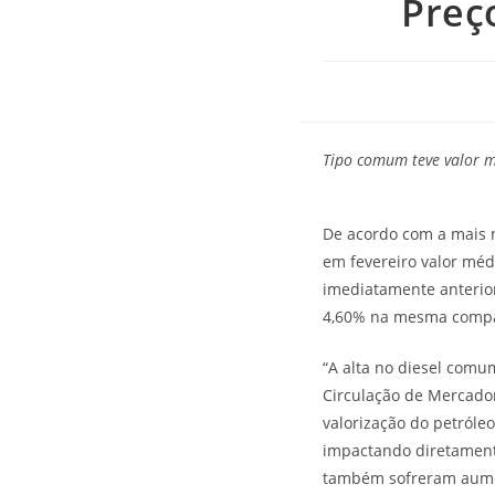
Preç
Tipo comum teve valor m
De acordo com a mais n
em fevereiro valor méd
imediatamente anterior
4,60% na mesma comp
“A alta no diesel comu
Circulação de Mercador
valorização do petróle
impactando diretamente
também sofreram aumen