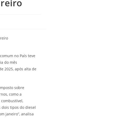
reiro
reiro
l comum no País teve
dia do mês
de 2025, após alta de
(Imposto sobre
ernos, como a
 combustível,
dois tipos do diesel
m janeiro”, analisa