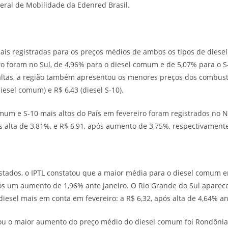
Geral de Mobilidade da Edenred Brasil.
nais registradas para os preços médios de ambos os tipos de diesel
 foram no Sul, de 4,96% para o diesel comum e de 5,07% para o S-
altas, a região também apresentou os menores preços dos combustí
iesel comum) e R$ 6,43 (diesel S-10).
mum e S-10 mais altos do País em fevereiro foram registrados no N
s alta de 3,81%, e R$ 6,91, após aumento de 3,75%, respectivament
tados, o IPTL constatou que a maior média para o diesel comum em
pós um aumento de 1,96% ante janeiro. O Rio Grande do Sul aparec
iesel mais em conta em fevereiro: a R$ 6,32, após alta de 4,64% an
rou o maior aumento do preço médio do diesel comum foi Rondônia,