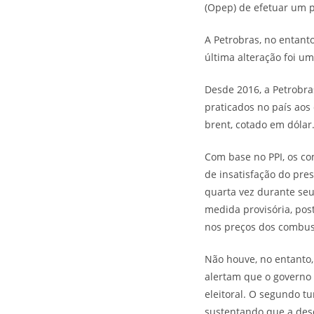
(Opep) de efetuar um 
A Petrobras, no entant
última alteração foi u
Desde 2016, a Petrobras
praticados no país aos 
brent, cotado em dólar
Com base no PPI, os co
de insatisfação do pres
quarta vez durante se
medida provisória, po
nos preços dos combust
Não houve, no entanto
alertam que o governo
eleitoral. O segundo t
sustentando que a des