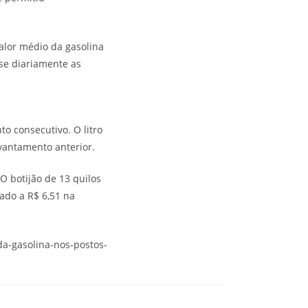
alor médio da gasolina
ase diariamente as
o consecutivo. O litro
evantamento anterior.
 botijão de 13 quilos
ado a R$ 6,51 na
da-gasolina-nos-postos-