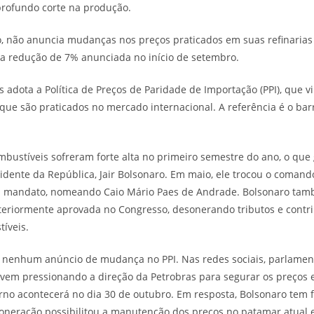
profundo corte na produção.
o, não anuncia mudanças nos preços praticados em suas refinarias
ma redução de 7% anunciada no início de setembro.
 adota a Política de Preços de Paridade de Importação (PPI), que v
que são praticados no mercado internacional. A referência é o barr
.
mbustíveis sofreram forte alta no primeiro semestre do ano, o qu
idente da República, Jair Bolsonaro. Em maio, ele trocou o comando
u mandato, nomeando Caio Mário Paes de Andrade. Bolsonaro ta
steriormente aprovada no Congresso, desonerando tributos e contr
íveis.
, nenhum anúncio de mudança no PPI. Nas redes sociais, parlamen
 vem pressionando a direção da Petrobras para segurar os preços
urno acontecerá no dia 30 de outubro. Em resposta, Bolsonaro tem f
oneração possibilitou a manutenção dos preços no patamar atual 