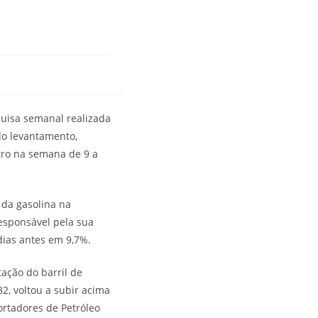
quisa semanal realizada
do levantamento,
tro na semana de 9 a
 da gasolina na
responsável pela sua
dias antes em 9,7%.
ação do barril de
2, voltou a subir acima
ortadores de Petróleo