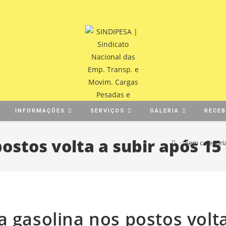
INFORMAÇÕES
SERVIÇOS
GALERIA
RECE
postos volta a subir após 1
>
Sem categori
a gasolina nos postos volta