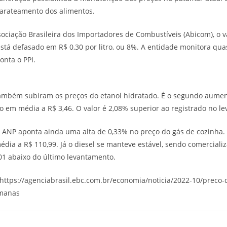
arateamento dos alimentos.
ociação Brasileira dos Importadores de Combustíveis (Abicom), o v
 está defasado em R$ 0,30 por litro, ou 8%. A entidade monitora qu
onta o PPI.
também subiram os preços do etanol hidratado. É o segundo aument
o em média a R$ 3,46. O valor é 2,08% superior ao registrado no l
ANP aponta ainda uma alta de 0,33% no preço do gás de cozinha. O
dia a R$ 110,99. Já o diesel se manteve estável, sendo comercializ
01 abaixo do último levantamento.
– https://agenciabrasil.ebc.com.br/economia/noticia/2022-10/preco-
emanas