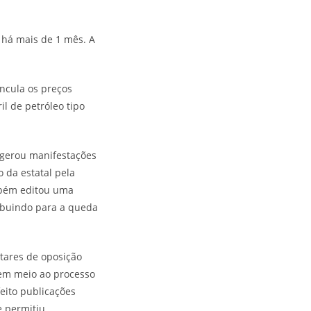
 há mais de 1 mês. A
incula os preços
il de petróleo tipo
e gerou manifestações
 da estatal pela
mbém editou uma
ibuindo para a queda
tares de oposição
 em meio ao processo
eito publicações
e permitiu