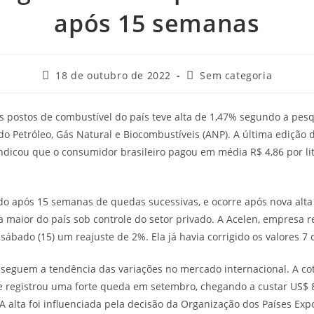
após 15 semanas
18 de outubro de 2022
Sem categoria
s postos de combustível do país teve alta de 1,47% segundo a pes
do Petróleo, Gás Natural e Biocombustíveis (ANP). A última edição 
indicou que o consumidor brasileiro pagou em média R$ 4,86 por li
do após 15 semanas de quedas sucessivas, e ocorre após nova alta
 a maior do país sob controle do setor privado. A Acelen, empresa 
ábado (15) um reajuste de 2%. Ela já havia corrigido os valores 7 
seguem a tendência das variações no mercado internacional. A cot
ue registrou uma forte queda em setembro, chegando a custar US$ 8
A alta foi influenciada pela decisão da Organização dos Países Exp