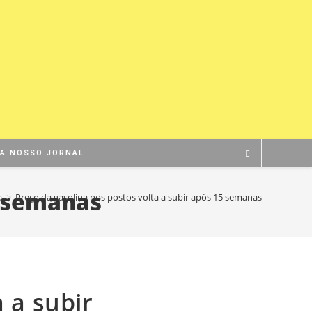
BA NOSSO JORNAL
5 semanas
a
>
Preço da gasolina nos postos volta a subir após 15 semanas
 a subir