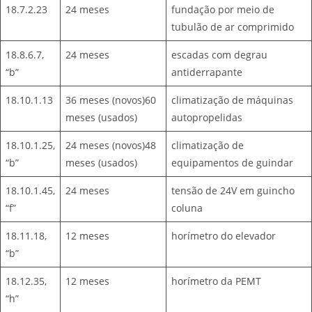
18.7.2.23
24 meses
fundação por meio de
tubulão de ar comprimido
18.8.6.7,
24 meses
escadas com degrau
“b”
antiderrapante
18.10.1.13
36 meses (novos)60
climatização de máquinas
meses (usados)
autopropelidas
18.10.1.25,
24 meses (novos)48
climatização de
“b”
meses (usados)
equipamentos de guindar
18.10.1.45,
24 meses
tensão de 24V em guincho
“f”
coluna
18.11.18,
12 meses
horímetro do elevador
“b”
18.12.35,
12 meses
horímetro da PEMT
“h”