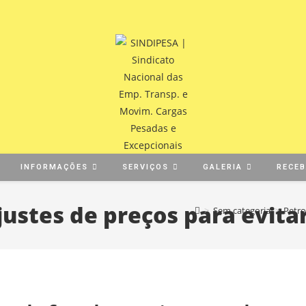
INFORMAÇÕES
SERVIÇOS
GALERIA
RECE
justes de preços para evit
>
Sem categoria
>
Petro