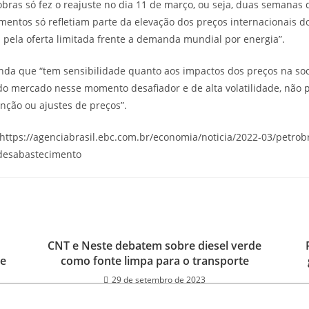
obras só fez o reajuste no dia 11 de março, ou seja, duas semanas 
entos só refletiam parte da elevação dos preços internacionais do
pela oferta limitada frente a demanda mundial por energia”.
nda que “tem sensibilidade quanto aos impactos dos preços na s
do mercado nesse momento desafiador e de alta volatilidade, não
ção ou ajustes de preços”.
– https://agenciabrasil.ebc.com.br/economia/noticia/2022-03/petrob
-desabastecimento
CNT e Neste debatem sobre diesel verde
de
como fonte limpa para o transporte
29 de setembro de 2023