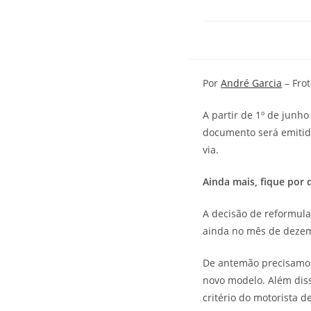
Por
André Garcia
– Frot
A partir de 1º de junh
documento será emitid
via.
Ainda mais, fique por 
A decisão de reformula
ainda no mês de dezem
De antemão precisamos 
novo modelo. Além diss
critério do motorista d