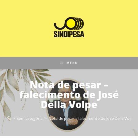
MENU
Nota de pesar –
falecimento de José
Della Volpe
>
Sem categoria
>
Nota de pesar – falecimento de José Della Volpe